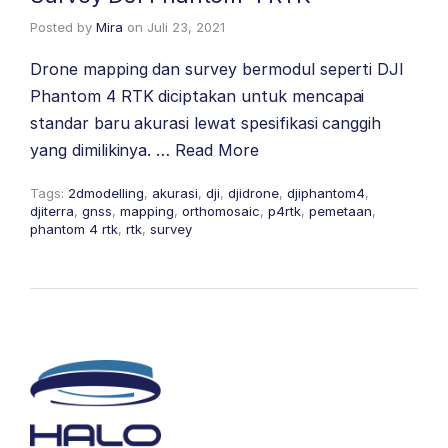
Posted by
Mira
on
Juli 23, 2021
Drone mapping dan survey bermodul seperti DJI
Phantom 4 RTK diciptakan untuk mencapai
standar baru akurasi lewat spesifikasi canggih
yang dimilikinya. …
Read More
Tags:
2dmodelling
,
akurasi
,
dji
,
djidrone
,
djiphantom4
,
djiterra
,
gnss
,
mapping
,
orthomosaic
,
p4rtk
,
pemetaan
,
phantom 4 rtk
,
rtk
,
survey