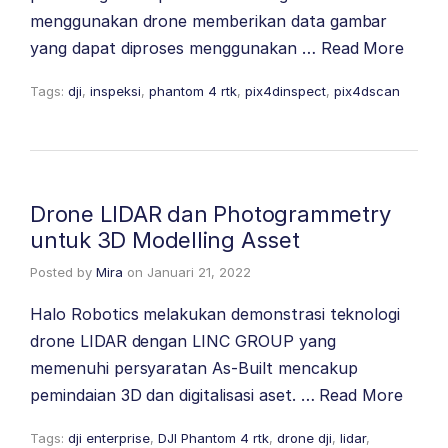
menggunakan drone memberikan data gambar
yang dapat diproses menggunakan …
Read More
Tags:
dji
,
inspeksi
,
phantom 4 rtk
,
pix4dinspect
,
pix4dscan
Drone LIDAR dan Photogrammetry
untuk 3D Modelling Asset
Posted by
Mira
on
Januari 21, 2022
Halo Robotics melakukan demonstrasi teknologi
drone LIDAR dengan LINC GROUP yang
memenuhi persyaratan As-Built mencakup
pemindaian 3D dan digitalisasi aset. …
Read More
Tags:
dji enterprise
,
DJI Phantom 4 rtk
,
drone dji
,
lidar
,