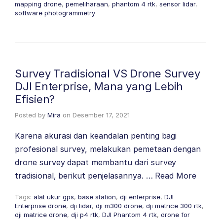
mapping drone
,
pemeliharaan
,
phantom 4 rtk
,
sensor lidar
,
software photogrammetry
Survey Tradisional VS Drone Survey
DJI Enterprise, Mana yang Lebih
Efisien?
Posted by
Mira
on
Desember 17, 2021
Karena akurasi dan keandalan penting bagi
profesional survey, melakukan pemetaan dengan
drone survey dapat membantu dari survey
tradisional, berikut penjelasannya. …
Read More
Tags:
alat ukur gps
,
base station
,
dji enterprise
,
DJI
Enterprise drone
,
dji lidar
,
dji m300 drone
,
dji matrice 300 rtk
,
dji matrice drone
,
dji p4 rtk
,
DJI Phantom 4 rtk
,
drone for