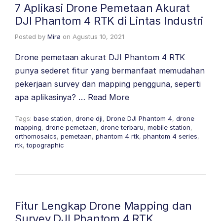
7 Aplikasi Drone Pemetaan Akurat
DJI Phantom 4 RTK di Lintas Industri
Posted by
Mira
on
Agustus 10, 2021
Drone pemetaan akurat DJI Phantom 4 RTK
punya sederet fitur yang bermanfaat memudahan
pekerjaan survey dan mapping pengguna, seperti
apa aplikasinya? …
Read More
Tags:
base station
,
drone dji
,
Drone DJI Phantom 4
,
drone
mapping
,
drone pemetaan
,
drone terbaru
,
mobile station
,
orthomosaics
,
pemetaan
,
phantom 4 rtk
,
phantom 4 series
,
rtk
,
topographic
Fitur Lengkap Drone Mapping dan
Survey DJI Phantom 4 RTK