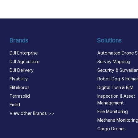
Brands
Solutions
DJI Enterprise
Automated Drone S
DJI Agriculture
Survey Mapping
DJI Delivery
Security & Surveilla
Flyability
Robot Dog & Huma
Elitekorps
Digital Twin & BIM
Terrasolid
Inspection & Asset
Management
Emlid
Fire Monitoring
View other Brands >>
Methane Monitorin
Cargo Drones