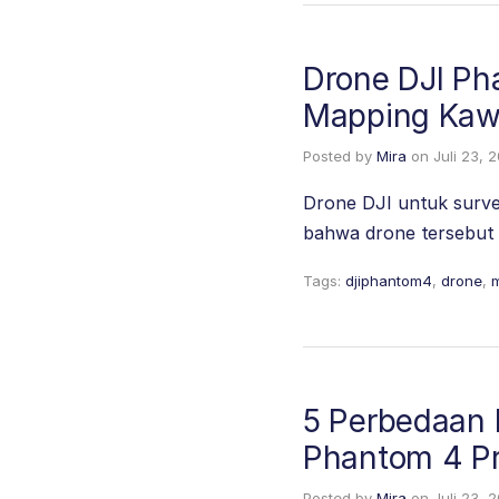
Drone DJI Ph
Mapping Ka
Posted by
Mira
on
Juli 23, 
Drone DJI untuk survey
bahwa drone tersebut l
Tags:
djiphantom4
,
drone
,
5 Perbedaan 
Phantom 4 P
Posted by
Mira
on
Juli 23, 