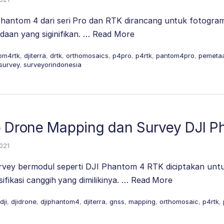
antom 4 dari seri Pro dan RTK dirancang untuk fotograme
aan yang siginifikan. …
Read More
om4rtk
,
djiterra
,
drtk
,
orthomosaics
,
p4pro
,
p4rtk
,
pantom4pro
,
pemeta
survey
,
surveyorindonesia
p Drone Mapping dan Survey DJI 
2021
vey bermodul seperti DJI Phantom 4 RTK diciptakan unt
ifikasi canggih yang dimilikinya. …
Read More
dji
,
djidrone
,
djiphantom4
,
djiterra
,
gnss
,
mapping
,
orthomosaic
,
p4rtk
,