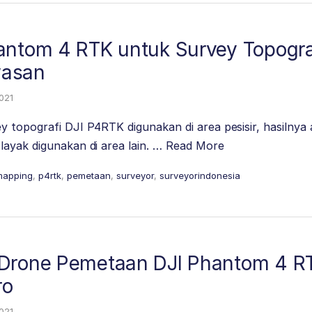
antom 4 RTK untuk Survey Topogra
wasan
2021
 topografi DJI P4RTK digunakan di area pesisir, hasilnya
ayak digunakan di area lain. …
Read More
mapping
,
p4rtk
,
pemetaan
,
surveyor
,
surveyorindonesia
Drone Pemetaan DJI Phantom 4 RT
ro
2021