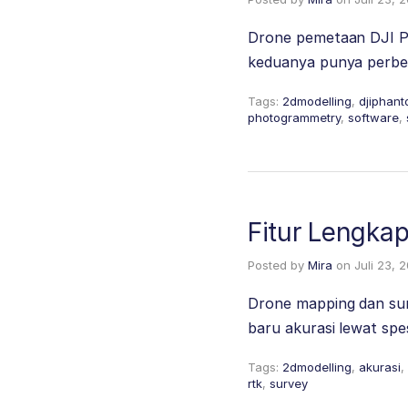
Drone pemetaan DJI Ph
keduanya punya perbed
Tags:
2dmodelling
,
djiphant
photogrammetry
,
software
,
Fitur Lengka
Posted by
Mira
on
Juli 23, 
Drone mapping dan sur
baru akurasi lewat spes
Tags:
2dmodelling
,
akurasi
,
rtk
,
survey