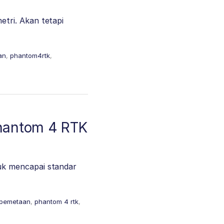
tri. Akan tetapi
an
,
phantom4rtk
,
Phantom 4 RTK
uk mencapai standar
pemetaan
,
phantom 4 rtk
,