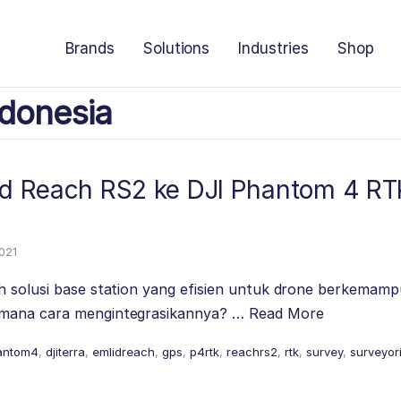
Brands
Solutions
Industries
Shop
donesia
lid Reach RS2 ke DJI Phantom 4 R
2021
h solusi base station yang efisien untuk drone berkemamp
mana cara mengintegrasikannya? …
Read More
hantom4
,
djiterra
,
emlidreach
,
gps
,
p4rtk
,
reachrs2
,
rtk
,
survey
,
surveyor