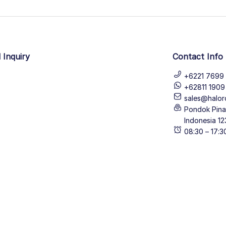
 Inquiry
Contact Info
+6221 7699 
+62811 190
sales@halor
Pondok Pinan
Indonesia 12
08:30 – 17: