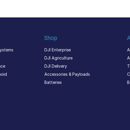
Shop
A
ystems
DJI Enterprise
A
DJI Agriculture
A
nce
DJI Delivery
T
noid
Accessories & Payloads
C
Batteries
B
g