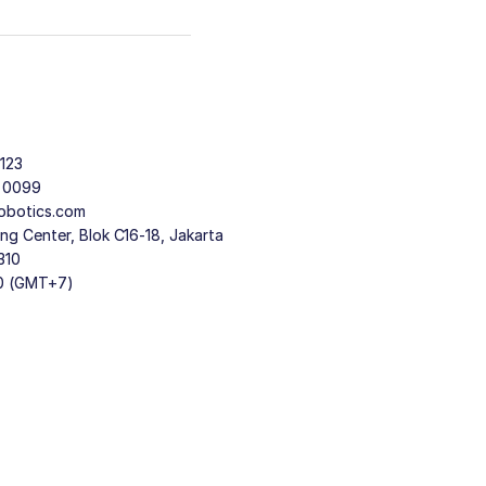
123
9 0099
obotics.com
g Center, Blok C16-18, Jakarta
310
30 (GMT+7)