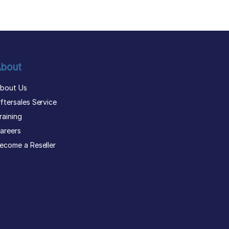
bout
bout Us
ftersales Service
raining
areers
ecome a Reseller