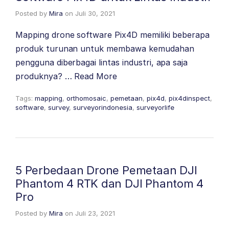
Posted by
Mira
on
Juli 30, 2021
Mapping drone software Pix4D memiliki beberapa
produk turunan untuk membawa kemudahan
pengguna diberbagai lintas industri, apa saja
produknya? …
Read More
Tags:
mapping
,
orthomosaic
,
pemetaan
,
pix4d
,
pix4dinspect
,
software
,
survey
,
surveyorindonesia
,
surveyorlife
5 Perbedaan Drone Pemetaan DJI
Phantom 4 RTK dan DJI Phantom 4
Pro
Posted by
Mira
on
Juli 23, 2021