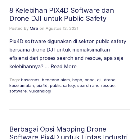
8 Kelebihan PIX4D Software dan
Drone DJI untuk Public Safety
Posted by
Mira
on
Agustus 12, 2021
Pix4D software digunakan di sektor public safety
bersama drone DJI untuk memaksimalkan
efisiensi dari proses search and rescue, apa saja
kelebihannya? …
Read More
Tags:
basarnas
,
bencana alam
,
bnpb
,
bnpd
,
dji
,
drone
,
keselamatan
,
pix4d
,
public safety
,
search and rescue
,
software
,
vulkanologi
Berbagai Opsi Mapping Drone
Software Pix4D untuk Lintas Industri