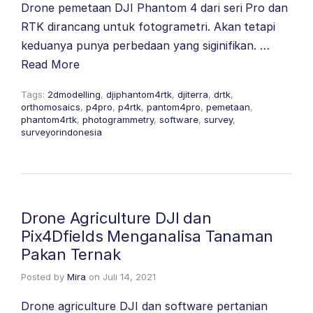
Drone pemetaan DJI Phantom 4 dari seri Pro dan
RTK dirancang untuk fotogrametri. Akan tetapi
keduanya punya perbedaan yang siginifikan. …
Read More
Tags:
2dmodelling
,
djiphantom4rtk
,
djiterra
,
drtk
,
orthomosaics
,
p4pro
,
p4rtk
,
pantom4pro
,
pemetaan
,
phantom4rtk
,
photogrammetry
,
software
,
survey
,
surveyorindonesia
Drone Agriculture DJI dan
Pix4Dfields Menganalisa Tanaman
Pakan Ternak
Posted by
Mira
on
Juli 14, 2021
Drone agriculture DJI dan software pertanian