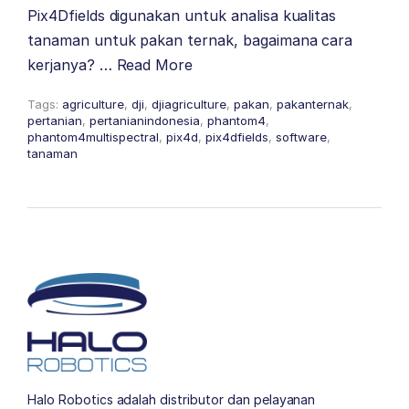
Pix4Dfields digunakan untuk analisa kualitas
tanaman untuk pakan ternak, bagaimana cara
kerjanya? …
Read More
Tags:
agriculture
,
dji
,
djiagriculture
,
pakan
,
pakanternak
,
pertanian
,
pertanianindonesia
,
phantom4
,
phantom4multispectral
,
pix4d
,
pix4dfields
,
software
,
tanaman
Halo Robotics adalah distributor dan pelayanan