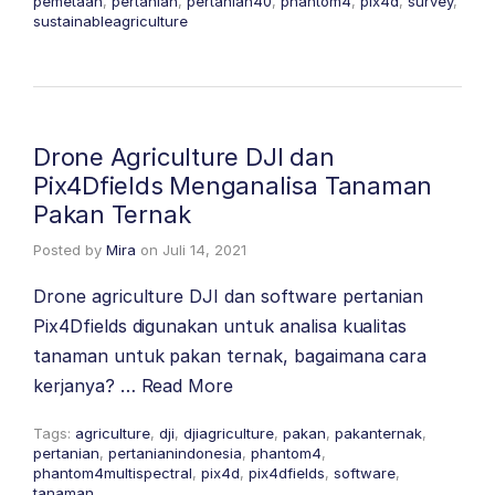
pemetaan
,
pertanian
,
pertanian40
,
phantom4
,
pix4d
,
survey
,
sustainableagriculture
Drone Agriculture DJI dan
Pix4Dfields Menganalisa Tanaman
Pakan Ternak
Posted by
Mira
on
Juli 14, 2021
Drone agriculture DJI dan software pertanian
Pix4Dfields digunakan untuk analisa kualitas
tanaman untuk pakan ternak, bagaimana cara
kerjanya? …
Read More
Tags:
agriculture
,
dji
,
djiagriculture
,
pakan
,
pakanternak
,
pertanian
,
pertanianindonesia
,
phantom4
,
phantom4multispectral
,
pix4d
,
pix4dfields
,
software
,
tanaman