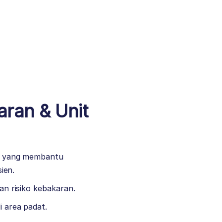
ran & Unit
a yang membantu
ien.
ian risiko kebakaran.
i area padat.