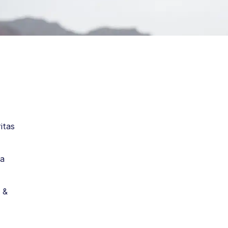
itas
ea
 &