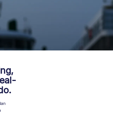
ing,
eal-
do.
dan
a