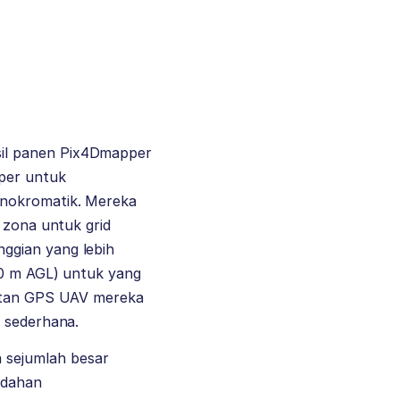
il panen
Pix4Dmapper
per untuk
onokromatik. Mereka
 zona untuk grid
ggian yang lebih
80 m AGL) untuk yang
ratan GPS UAV mereka
l sederhana.
 sejumlah besar
udahan