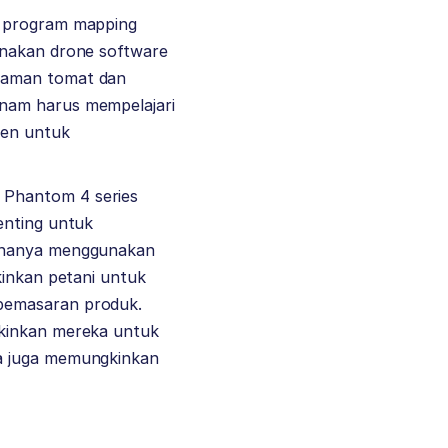
n program mapping
enakan drone software
anaman tomat dan
anam harus mempelajari
nen untuk
 Phantom 4 series
enting untuk
n hanya menggunakan
kinkan petani untuk
 pemasaran produk.
gkinkan mereka untuk
ra juga memungkinkan