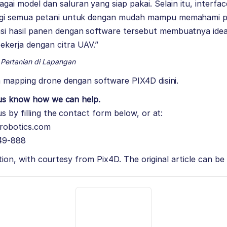
ai model dan saluran yang siap pakai. Selain itu, interf
bagi semua petani untuk dengan mudah mampu memahami p
asi hasil panen dengan software tersebut membuatnya idea
ekerja dengan citra UAV.”
 Pertanian di Lapangan
m mapping drone dengan software
PIX4D
disini.
 us know how we can help.
s by filling the contact form below, or at:
robotics.com
49-888
lation, with courtesy from Pix4D. The original article can b