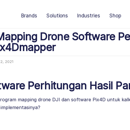
Brands
Solutions
Industries
Shop
apping Drone Software Pe
Pix4Dmapper
12, 2021
tware Perhitungan Hasil P
ogram mapping drone DJI dan software Pix4D untuk kalku
 implementasinya?