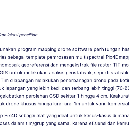
an lokasi penelitian
gunakan program mapping drone software perhitungan has
ies sebagai template pemrosesan multispectral Pix4Dmap
homosaik georeferensi dan mengekstrak file raster TIF m
S untuk melakukan analisis geostatistik, seperti statistik
 Tim dilapangan melakukan penerbanagan drone pada ketin
 lapangan yang lebih kecil dan terbang lebih tinggi (70-
mengakibatkan perolehan GSD sekitar 1 hingga 4 cm. Keaku
uk drone khusus hingga kira-kira. 1m untuk yang komersia
 Pix4D sebagai alat yang ideal untuk kasus-kasus di mana
oses dalam tim/grup yang sama, karena efisiensi dan kem