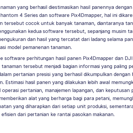
anaman yang berhasil diestimasikan hasil panennya denga
Phantom 4 Series dan software Pix4Dmapper, hal ini dikar
en tersebut cocok untuk banyak tanaman, diantaranya t
menggunakan kedua software tersebut, sepanjang musim t
 pengukuran dan hasil yang tercatat dari ladang selama pa
asi model pemanenan tanaman.
 software perhitungan hasil panen Pix4Dmapper dan DJI
 tanaman tersebut menjadi bagian informasi yang paling p
alam pertanian presisi yang berhasil dikumpulkan denga
en. Estimasi hasil panen yang dilakukan lebih awal memung
 operasi pertanian, manajemen lapangan, dan keputusan
i memberikan alat yang berharga bagi para petani, memun
tan yang diharapkan dari setiap unit produksi, sementa
 efisien dari pertanian ke rantai pasokan makanan.