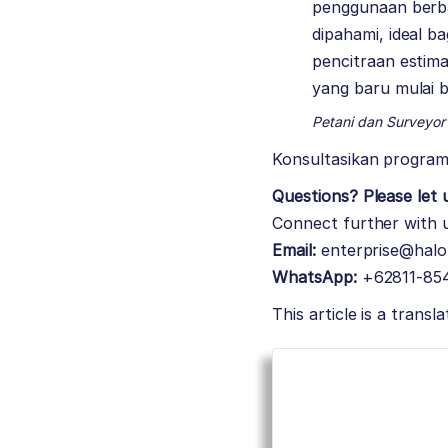
penggunaan berbag
dipahami, ideal 
pencitraan estim
yang baru mulai b
Petani dan Surveyor
Konsultasikan progra
Questions? Please let
Connect further with u
Email:
enterprise@halo
WhatsApp:
+62811-85
This article is a trans