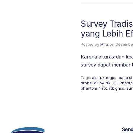
Survey Tradis
yang Lebih Ef
Posted by
Mira
on
Desember
Karena akurasi dan ke
survey dapat membantu 
Tags:
alat ukur gps
,
base st
drone
,
dji p4 rtk
,
DJI Phanto
phantom 4 rtk
,
rtk gnss
,
sur
Send