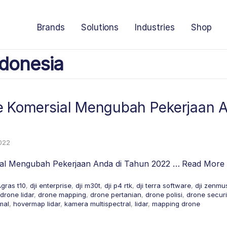
Brands
Solutions
Industries
Shop
donesia
e Komersial Mengubah Pekerjaan 
2022
ial Mengubah Pekerjaan Anda di Tahun 2022 …
Read More
Agras t10
,
dji enterprise
,
dji m30t
,
dji p4 rtk
,
dji terra software
,
dji zenmus
drone lidar
,
drone mapping
,
drone pertanian
,
drone polisi
,
drone securi
mal
,
hovermap lidar
,
kamera multispectral
,
lidar
,
mapping drone