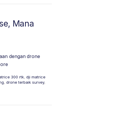
ise, Mana
taan dengan drone
ore
atrice 300 rtk
,
dji matrice
ng
,
drone terbaik survey
,