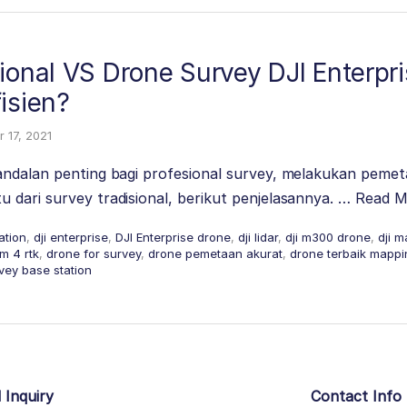
ional VS Drone Survey DJI Enterpr
isien?
 17, 2021
andalan penting bagi profesional survey, melakukan peme
dari survey tradisional, berikut penjelasannya. …
Read M
ation
,
dji enterprise
,
DJI Enterprise drone
,
dji lidar
,
dji m300 drone
,
dji m
m 4 rtk
,
drone for survey
,
drone pemetaan akurat
,
drone terbaik mappi
vey base station
 Inquiry
Contact Info