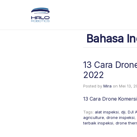
Bahasa In
13 Cara Dron
2022
Posted by
Mira
on
Mei 13, 
13 Cara Drone Komers
Tags:
alat inspeksi
,
dji
,
DJI 
agriculture
,
drone inspeksi
,
terbaik inspeksi
,
drone ther