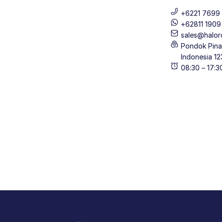
+6221 7699 
+62811 190
sales@halor
Pondok Pinan
Indonesia 12
08:30 – 17: