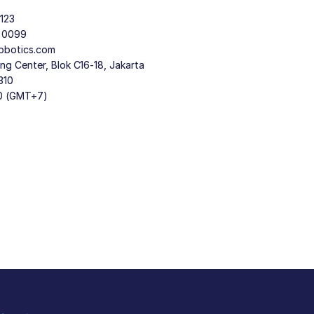
123
9 0099
obotics.com
g Center, Blok C16-18, Jakarta
310
30 (GMT+7)