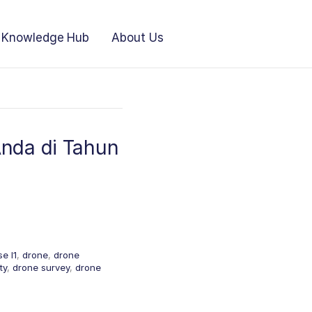
Knowledge Hub
About Us
Anda di Tahun
e l1
,
drone
,
drone
ty
,
drone survey
,
drone