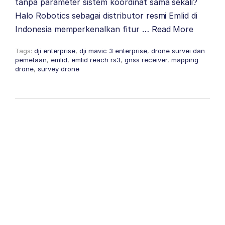
tanpa parameter sistem koordinat sama sekali?
Halo Robotics sebagai distributor resmi Emlid di
Indonesia memperkenalkan fitur …
Read More
Tags:
dji enterprise
,
dji mavic 3 enterprise
,
drone survei dan
pemetaan
,
emlid
,
emlid reach rs3
,
gnss receiver
,
mapping
drone
,
survey drone