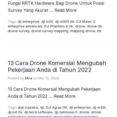
Fungsi RRTK Hardware Bagi Drone Untuk Posisi
Survey Yang Akurat …
Read More
Tags:
dji enterprise
,
dji m30
,
dji m300 rtk
,
DJI Mavic 2
enterprise advanced
,
DJI Phantom 4 rtk
,
drone
,
drone rtk
,
drone survey
,
drone survey mapping
,
mapping drone
,
rtk
13 Cara Drone Komersial Mengubah
Pekerjaan Anda di Tahun 2022
Posted by
Mira
on
Mei 13, 2022
13 Cara Drone Komersial Mengubah Pekerjaan
Anda di Tahun 2022 …
Read More
Tags:
alat inspeksi
,
dji
,
DJI Agras t10
,
dji enterprise
,
dji m30t
,
dji p4 rtk
,
dji terra software
,
dji zenmuse l1
,
drone
,
drone
agriculture
,
drone inspeksi
,
drone lidar
,
drone mapping
,