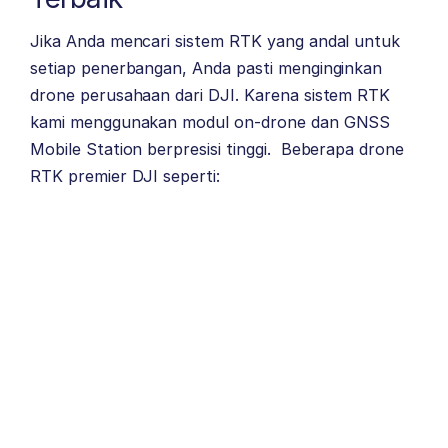
Jika Anda mencari sistem RTK yang andal untuk
setiap penerbangan, Anda pasti menginginkan
drone perusahaan dari DJI. Karena sistem RTK
kami menggunakan modul on-drone dan GNSS
Mobile Station berpresisi tinggi. Beberapa drone
RTK premier DJI seperti: