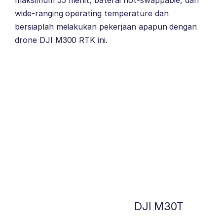
wide-ranging operating temperature dan
bersiaplah melakukan pekerjaan apapun dengan
drone DJI M300 RTK ini.
DJI M30T