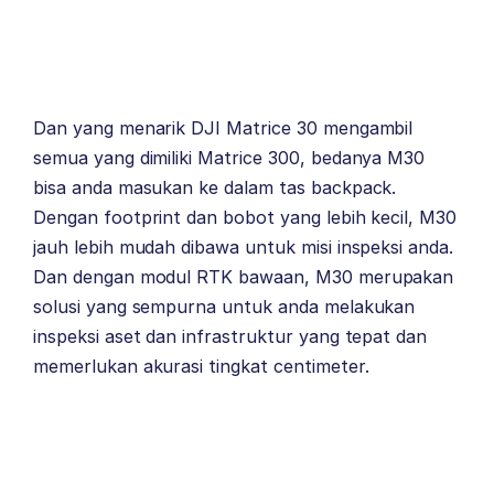
Dan yang menarik DJI Matrice 30 mengambil
semua yang dimiliki Matrice 300, bedanya M30
bisa anda masukan ke dalam tas backpack.
Dengan footprint dan bobot yang lebih kecil, M30
jauh lebih mudah dibawa untuk misi inspeksi anda.
Dan dengan modul RTK bawaan, M30 merupakan
solusi yang sempurna untuk anda melakukan
inspeksi aset dan infrastruktur yang tepat dan
memerlukan akurasi tingkat centimeter.