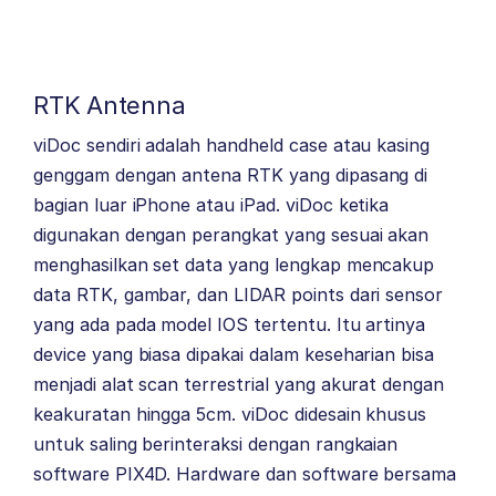
RTK Antenna
viDoc sendiri adalah handheld case atau kasing
genggam dengan antena RTK yang dipasang di
bagian luar iPhone atau iPad. viDoc ketika
digunakan dengan perangkat yang sesuai akan
menghasilkan set data yang lengkap mencakup
data RTK, gambar, dan LIDAR points dari sensor
yang ada pada model IOS tertentu. Itu artinya
device yang biasa dipakai dalam keseharian bisa
menjadi alat scan terrestrial yang akurat dengan
keakuratan hingga 5cm. viDoc didesain khusus
untuk saling berinteraksi dengan rangkaian
software PIX4D. Hardware dan software bersama