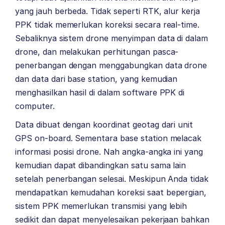
yang jauh berbeda. Tidak seperti RTK, alur kerja
PPK tidak memerlukan koreksi secara real-time.
Sebaliknya sistem drone menyimpan data di dalam
drone, dan melakukan perhitungan pasca-
penerbangan dengan menggabungkan data drone
dan data dari base station, yang kemudian
menghasilkan hasil di dalam software PPK di
computer.
Data dibuat dengan koordinat geotag dari unit
GPS on-board. Sementara base station melacak
informasi posisi drone. Nah angka-angka ini yang
kemudian dapat dibandingkan satu sama lain
setelah penerbangan selesai. Meskipun Anda tidak
mendapatkan kemudahan koreksi saat bepergian,
sistem PPK memerlukan transmisi yang lebih
sedikit dan dapat menyelesaikan pekerjaan bahkan