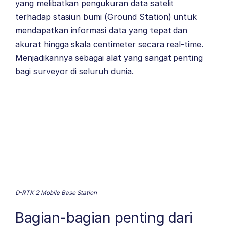
yang melibatkan pengukuran data satelit
terhadap stasiun bumi (Ground Station) untuk
mendapatkan informasi data yang tepat dan
akurat hingga skala centimeter secara real-time.
Menjadikannya sebagai alat yang sangat penting
bagi surveyor di seluruh dunia.
D-RTK 2 Mobile Base Station
Bagian-bagian penting dari