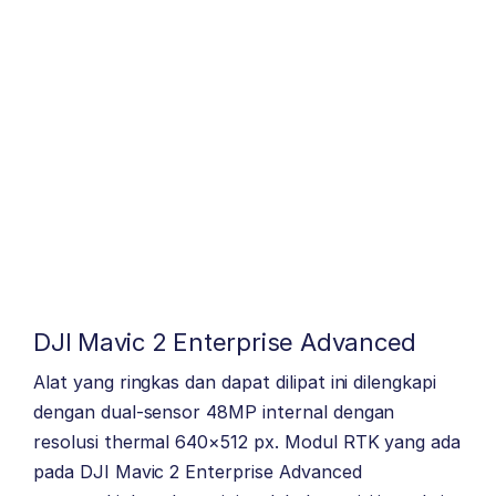
DJI Mavic 2 Enterprise Advanced
Alat yang ringkas dan dapat dilipat ini dilengkapi
dengan dual-sensor 48MP internal dengan
resolusi thermal 640×512 px. Modul RTK yang ada
pada DJI Mavic 2 Enterprise Advanced