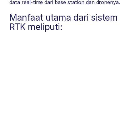
data real-time dari base station dan dronenya.
Manfaat utama dari sistem
RTK meliputi: