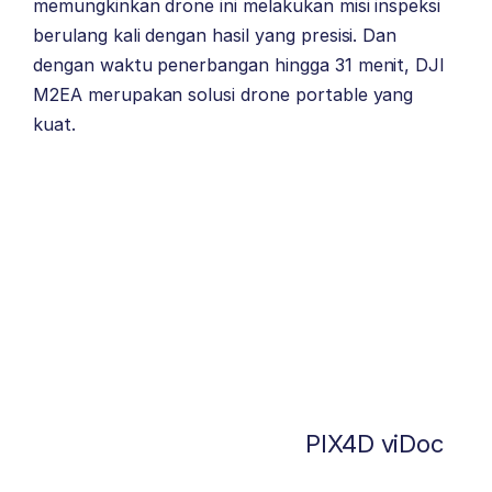
memungkinkan drone ini melakukan misi inspeksi
berulang kali dengan hasil yang presisi. Dan
dengan waktu penerbangan hingga 31 menit, DJI
M2EA merupakan solusi drone portable yang
kuat.
PIX4D viDoc