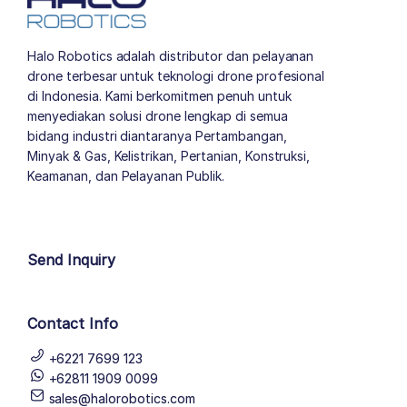
Halo Robotics adalah distributor dan pelayanan
drone terbesar untuk teknologi drone profesional
di Indonesia. Kami berkomitmen penuh untuk
menyediakan solusi drone lengkap di semua
bidang industri diantaranya Pertambangan,
Minyak & Gas, Kelistrikan, Pertanian, Konstruksi,
Keamanan, dan Pelayanan Publik.
author list
Send Inquiry
Contact Info
+6221 7699 123
+62811 1909 0099
sales@halorobotics.com