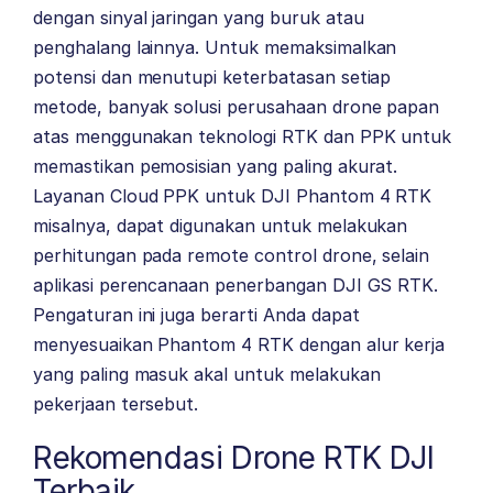
dengan sinyal jaringan yang buruk atau
penghalang lainnya. Untuk memaksimalkan
potensi dan menutupi keterbatasan setiap
metode, banyak solusi perusahaan drone papan
atas menggunakan teknologi RTK dan PPK untuk
memastikan pemosisian yang paling akurat.
Layanan Cloud PPK untuk DJI Phantom 4 RTK
misalnya, dapat digunakan untuk melakukan
perhitungan pada remote control drone, selain
aplikasi perencanaan penerbangan DJI GS RTK.
Pengaturan ini juga berarti Anda dapat
menyesuaikan Phantom 4 RTK dengan alur kerja
yang paling masuk akal untuk melakukan
pekerjaan tersebut.
Rekomendasi Drone RTK DJI
Terbaik