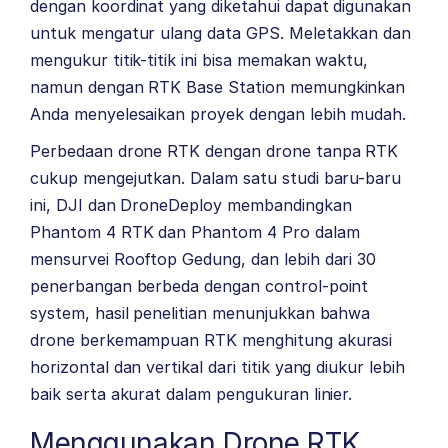
dengan koordinat yang diketahui dapat digunakan
untuk mengatur ulang data GPS. Meletakkan dan
mengukur titik-titik ini bisa memakan waktu,
namun dengan RTK Base Station memungkinkan
Anda menyelesaikan proyek dengan lebih mudah.
Perbedaan drone RTK dengan drone tanpa RTK
cukup mengejutkan. Dalam satu studi baru-baru
ini, DJI dan DroneDeploy membandingkan
Phantom 4 RTK dan Phantom 4 Pro dalam
mensurvei Rooftop Gedung, dan lebih dari 30
penerbangan berbeda dengan control-point
system, hasil penelitian menunjukkan bahwa
drone berkemampuan RTK menghitung akurasi
horizontal dan vertikal dari titik yang diukur lebih
baik serta akurat dalam pengukuran linier.
Menggunakan Drone RTK