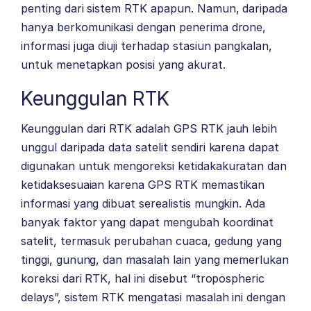
penting dari sistem RTK apapun. Namun, daripada
hanya berkomunikasi dengan penerima drone,
informasi juga diuji terhadap stasiun pangkalan,
untuk menetapkan posisi yang akurat.
Keunggulan RTK
Keunggulan dari RTK adalah GPS RTK jauh lebih
unggul daripada data satelit sendiri karena dapat
digunakan untuk mengoreksi ketidakakuratan dan
ketidaksesuaian karena GPS RTK memastikan
informasi yang dibuat serealistis mungkin. Ada
banyak faktor yang dapat mengubah koordinat
satelit, termasuk perubahan cuaca, gedung yang
tinggi, gunung, dan masalah lain yang memerlukan
koreksi dari RTK, hal ini disebut “tropospheric
delays”, sistem RTK mengatasi masalah ini dengan