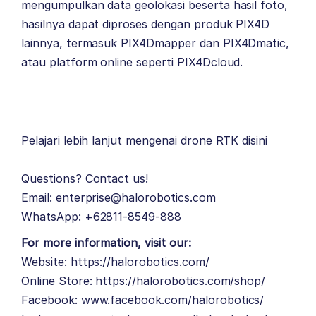
mengumpulkan data geolokasi beserta hasil foto,
hasilnya dapat diproses dengan produk PIX4D
lainnya, termasuk PIX4Dmapper dan PIX4Dmatic,
atau platform online seperti PIX4Dcloud.
Pelajari lebih lanjut mengenai drone RTK
disini
Questions? Contact us!
Email: enterprise@halorobotics.com
WhatsApp: +62811-8549-888
For more information, visit our:
Website:
https://halorobotics.com/
Online Store:
https://halorobotics.com/shop/
Facebook:
www.facebook.com/halorobotics/