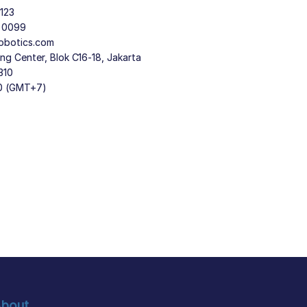
123
9 0099
obotics.com
g Center, Blok C16-18, Jakarta
310
30 (GMT+7)
bout