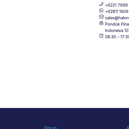
+6221 7699 
+62811 190
sales@halor
Pondok Pinan
Indonesia 12
08:30 – 17:
Shop
A