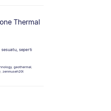
rone Thermal
sesuatu, seperti
hnology
,
geothermal
,
0
,
zenmuseh20t