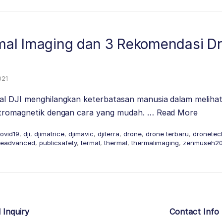
rmal Imaging dan 3 Rekomendasi D
021
al DJI menghilangkan keterbatasan manusia dalam melihat 
ktromagnetik dengan cara yang mudah. …
Read More
ovid19
,
dji
,
djimatrice
,
djimavic
,
djiterra
,
drone
,
drone terbaru
,
dronetec
seadvanced
,
publicsafety
,
termal
,
thermal
,
thermalimaging
,
zenmuseh2
 Inquiry
Contact Info