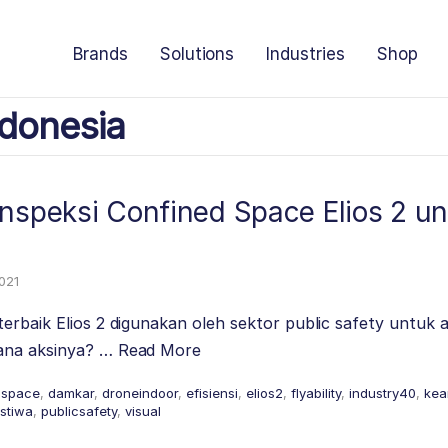
Brands
Solutions
Industries
Shop
donesia
nspeksi Confined Space Elios 2 un
2021
erbaik Elios 2 digunakan oleh sektor public safety untuk 
ana aksinya? …
Read More
dspace
,
damkar
,
droneindoor
,
efisiensi
,
elios2
,
flyability
,
industry40
,
kea
istiwa
,
publicsafety
,
visual