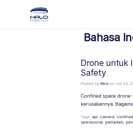
Bahasa In
Drone untuk I
Safety
Posted by
Mira
on
Juli 23, 
Confined space drone t
kerusakannya. Bagaim
Tags:
api
,
camera
,
confine
operasional
,
pemadam
,
per