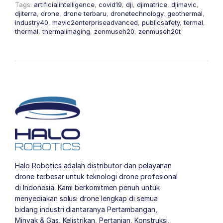
Tags:
artificialintelligence
,
covid19
,
dji
,
djimatrice
,
djimavic
,
djiterra
,
drone
,
drone terbaru
,
dronetechnology
,
geothermal
,
industry40
,
mavic2enterpriseadvanced
,
publicsafety
,
termal
,
thermal
,
thermalimaging
,
zenmuseh20
,
zenmuseh20t
Halo Robotics adalah distributor dan pelayanan
drone terbesar untuk teknologi drone profesional
di Indonesia. Kami berkomitmen penuh untuk
menyediakan solusi drone lengkap di semua
bidang industri diantaranya Pertambangan,
Minyak & Gas, Kelistrikan, Pertanian, Konstruksi,