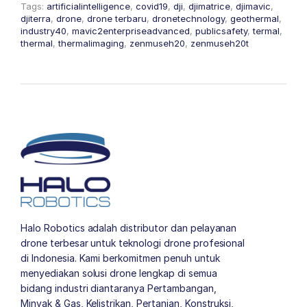
Tags:
artificialintelligence
,
covid19
,
dji
,
djimatrice
,
djimavic
,
djiterra
,
drone
,
drone terbaru
,
dronetechnology
,
geothermal
,
industry40
,
mavic2enterpriseadvanced
,
publicsafety
,
termal
,
thermal
,
thermalimaging
,
zenmuseh20
,
zenmuseh20t
Halo Robotics adalah distributor dan pelayanan
drone terbesar untuk teknologi drone profesional
di Indonesia. Kami berkomitmen penuh untuk
menyediakan solusi drone lengkap di semua
bidang industri diantaranya Pertambangan,
Minyak & Gas, Kelistrikan, Pertanian, Konstruksi,