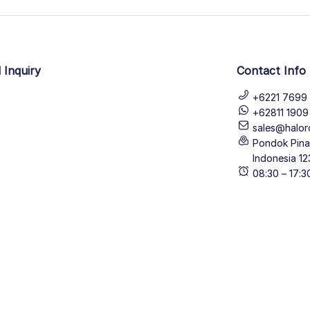
 Inquiry
Contact Info
+6221 7699 
+62811 190
sales@halor
Pondok Pinan
Indonesia 12
08:30 – 17: