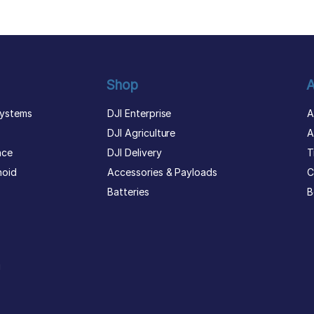
Shop
A
ystems
DJI Enterprise
A
DJI Agriculture
A
nce
DJI Delivery
T
noid
Accessories & Payloads
C
Batteries
B
g