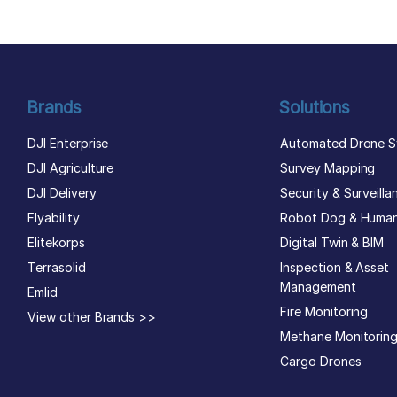
Brands
Solutions
DJI Enterprise
Automated Drone S
DJI Agriculture
Survey Mapping
DJI Delivery
Security & Surveilla
Flyability
Robot Dog & Huma
Elitekorps
Digital Twin & BIM
Terrasolid
Inspection & Asset
Management
Emlid
Fire Monitoring
View other Brands >>
Methane Monitorin
Cargo Drones