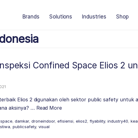
Brands
Solutions
Industries
Shop
donesia
nspeksi Confined Space Elios 2 un
2021
erbaik Elios 2 digunakan oleh sektor public safety untuk 
ana aksinya? …
Read More
dspace
,
damkar
,
droneindoor
,
efisiensi
,
elios2
,
flyability
,
industry40
,
kea
istiwa
,
publicsafety
,
visual