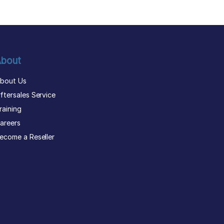
bout
bout Us
ftersales Service
raining
areers
ecome a Reseller