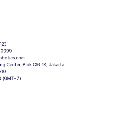
123
9 0099
obotics.com
g Center, Blok C16-18, Jakarta
310
30 (GMT+7)