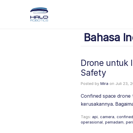
Bahasa In
Drone untuk I
Safety
Posted by
Mira
on
Juli 23, 
Confined space drone t
kerusakannya. Bagaim
Tags:
api
,
camera
,
confine
operasional
,
pemadam
,
per