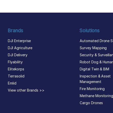
Brands
Solutions
DJI Enterprise
Automated Drone S
DJI Agriculture
Survey Mapping
DJI Delivery
Security & Surveilla
Flyability
Robot Dog & Huma
Elitekorps
Digital Twin & BIM
Terrasolid
Inspection & Asset
Management
Emlid
Fire Monitoring
View other Brands >>
Methane Monitorin
Cargo Drones