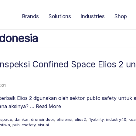
Brands
Solutions
Industries
Shop
donesia
nspeksi Confined Space Elios 2 un
2021
erbaik Elios 2 digunakan oleh sektor public safety untuk 
ana aksinya? …
Read More
dspace
,
damkar
,
droneindoor
,
efisiensi
,
elios2
,
flyability
,
industry40
,
kea
istiwa
,
publicsafety
,
visual