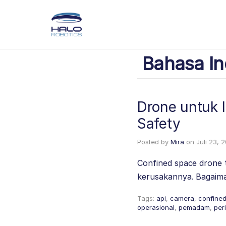
Bahasa In
Drone untuk I
Safety
Posted by
Mira
on
Juli 23, 
Confined space drone t
kerusakannya. Bagaim
Tags:
api
,
camera
,
confine
operasional
,
pemadam
,
per