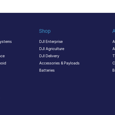
Shop
A
ystems
DJI Enterprise
A
DJI Agriculture
A
nce
DJI Delivery
T
noid
Accessories & Payloads
C
Batteries
B
g