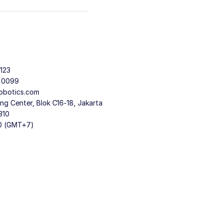
123
9 0099
obotics.com
g Center, Blok C16-18, Jakarta
310
30 (GMT+7)