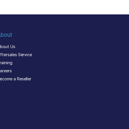
bout
bout Us
ftersales Service
raining
areers
ecome a Reseller