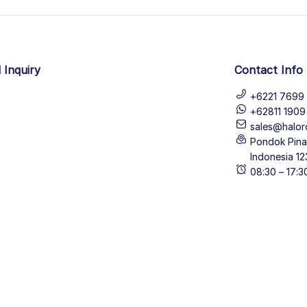
 Inquiry
Contact Info
+6221 7699 
+62811 190
sales@halor
Pondok Pinan
Indonesia 12
08:30 – 17: