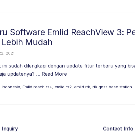
ru Software Emlid ReachView 3: 
i Lebih Mudah
22, 2021
 ini sudah dilengkapi dengan update fitur terbaru yang bi
saja updatenya? …
Read More
d indonesia
,
Emlid reach rs+
,
emlid rs2
,
emlid rtk
,
rtk gnss base station
 Inquiry
Contact Info