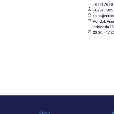
+6221 7699 
+62811 190
sales@halor
Pondok Pinan
Indonesia 12
08:30 – 17:
Shop
A