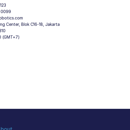
123
9 0099
obotics.com
g Center, Blok C16-18, Jakarta
310
30 (GMT+7)
bout