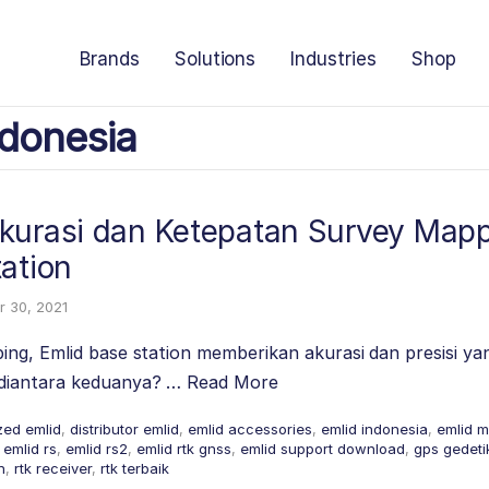
Brands
Solutions
Industries
Shop
donesia
kurasi dan Ketepatan Survey Map
ation
 30, 2021
ing, Emlid base station memberikan akurasi dan presisi y
diantara keduanya? …
Read More
zed emlid
,
distributor emlid
,
emlid accessories
,
emlid indonesia
,
emlid 
,
emlid rs
,
emlid rs2
,
emlid rtk gnss
,
emlid support download
,
gps gedeti
n
,
rtk receiver
,
rtk terbaik