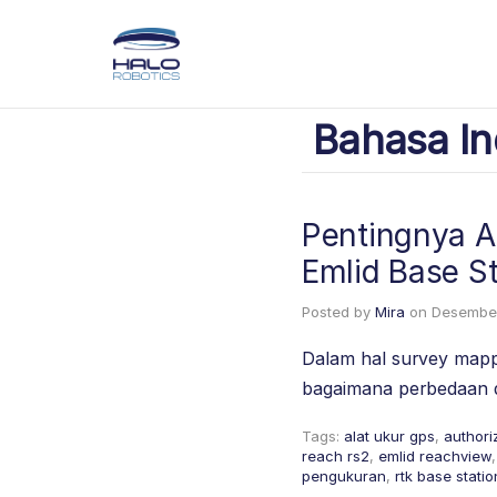
Bahasa In
Pentingnya A
Emlid Base St
Posted by
Mira
on
Desember
Dalam hal survey mapp
bagaimana perbedaan 
Tags:
alat ukur gps
,
authori
reach rs2
,
emlid reachview
pengukuran
,
rtk base statio