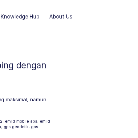
Knowledge Hub
About Us
ping dengan
ang maksimal, namun
m2
,
emlid mobile aps
,
emlid
k
,
gps geodetik
,
gps