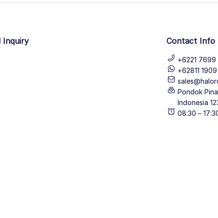
 Inquiry
Contact Info
+6221 7699 
+62811 190
sales@halor
Pondok Pinan
Indonesia 12
08:30 – 17: