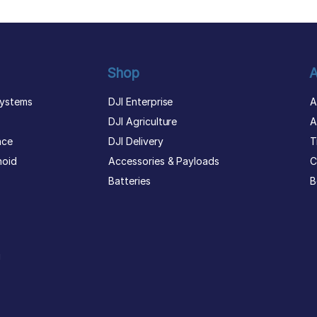
Shop
A
ystems
DJI Enterprise
A
DJI Agriculture
A
nce
DJI Delivery
T
noid
Accessories & Payloads
C
Batteries
B
g