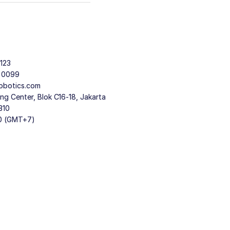
123
9 0099
obotics.com
g Center, Blok C16-18, Jakarta
310
30 (GMT+7)