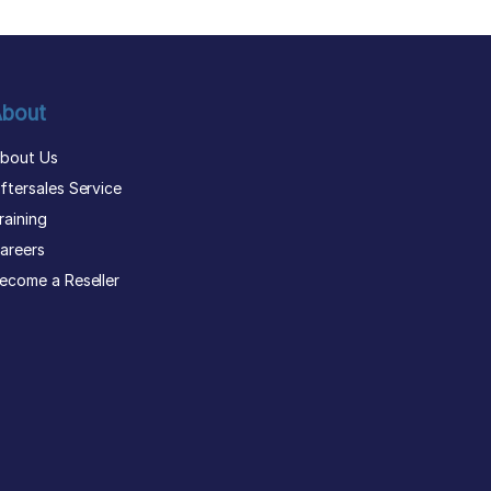
bout
bout Us
ftersales Service
raining
areers
ecome a Reseller