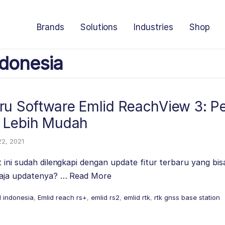
Brands
Solutions
Industries
Shop
donesia
ru Software Emlid ReachView 3: 
i Lebih Mudah
22, 2021
 ini sudah dilengkapi dengan update fitur terbaru yang bi
saja updatenya? …
Read More
d indonesia
,
Emlid reach rs+
,
emlid rs2
,
emlid rtk
,
rtk gnss base station