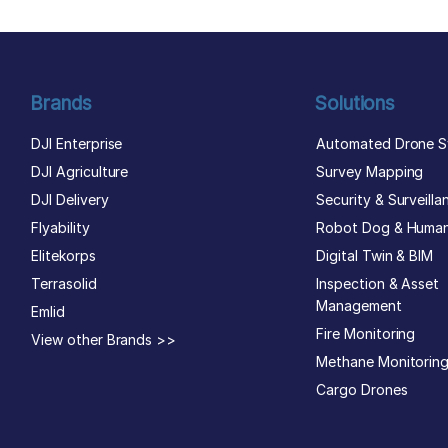
Brands
Solutions
DJI Enterprise
Automated Drone S
DJI Agriculture
Survey Mapping
DJI Delivery
Security & Surveilla
Flyability
Robot Dog & Huma
Elitekorps
Digital Twin & BIM
Terrasolid
Inspection & Asset
Management
Emlid
Fire Monitoring
View other Brands >>
Methane Monitorin
Cargo Drones