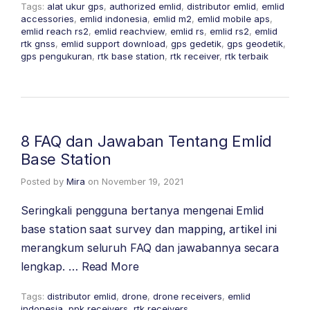
Tags:
alat ukur gps
,
authorized emlid
,
distributor emlid
,
emlid
accessories
,
emlid indonesia
,
emlid m2
,
emlid mobile aps
,
emlid reach rs2
,
emlid reachview
,
emlid rs
,
emlid rs2
,
emlid
rtk gnss
,
emlid support download
,
gps gedetik
,
gps geodetik
,
gps pengukuran
,
rtk base station
,
rtk receiver
,
rtk terbaik
8 FAQ dan Jawaban Tentang Emlid
Base Station
Posted by
Mira
on
November 19, 2021
Seringkali pengguna bertanya mengenai Emlid
base station saat survey dan mapping, artikel ini
merangkum seluruh FAQ dan jawabannya secara
lengkap. …
Read More
Tags:
distributor emlid
,
drone
,
drone receivers
,
emlid
indonesia
,
ppk receivers
,
rtk receivers