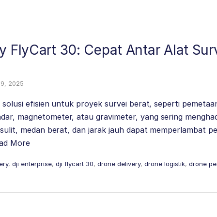
y FlyCart 30: Cepat Antar Alat Sur
19, 2025
 solusi efisien untuk proyek survei berat, seperti pemetaa
dar, magnetometer, atau gravimeter, yang sering menghad
 sulit, medan berat, dan jarak jauh dapat memperlambat p
ad More
very
,
dji enterprise
,
dji flycart 30
,
drone delivery
,
drone logistik
,
drone pe