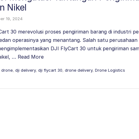
 Nikel
er 19, 2024
Cart 30 merevolusi proses pengiriman barang di industri p
edan operasinya yang menantang. Salah satu perusahaan 
 mengimplementasikan DJI FlyCart 30 untuk pengiriman sam
ikel, …
Read More
y drone
,
dji delivery
,
dji flycart 30
,
drone delivery
,
Drone Logistics