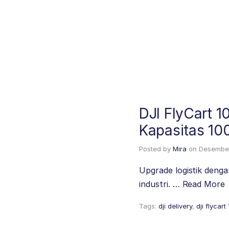
DJI FlyCart 
Kapasitas 10
Posted by
Mira
on
Desember
Upgrade logistik denga
industri. …
Read More
Tags:
dji delivery
,
dji flycart