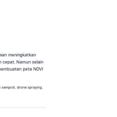
anian meningkatkan
an cepat. Namun selain
 pembuatan peta NDVI
e semprot
,
drone spraying
,