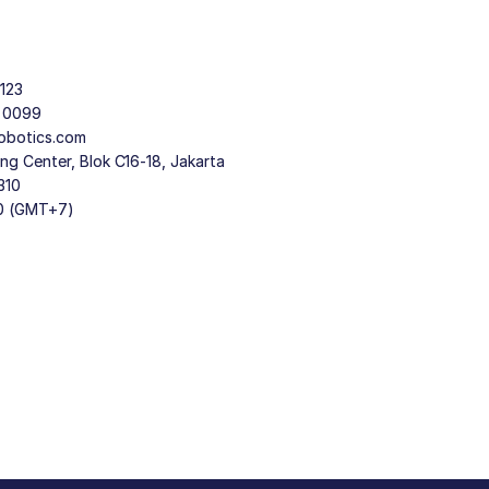
123
9 0099
obotics.com
g Center, Blok C16-18, Jakarta
310
30 (GMT+7)