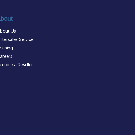
bout
bout Us
ftersales Service
raining
areers
ecome a Reseller