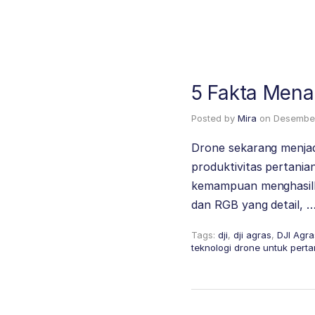
5 Fakta Menar
Posted by
Mira
on
Desember
Drone sekarang menjad
produktivitas pertania
kemampuan menghasilk
dan RGB yang detail, 
Tags:
dji
,
dji agras
,
DJI Agra
teknologi drone untuk perta