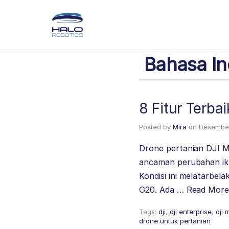
Bahasa In
8 Fitur Terba
Posted by
Mira
on
Desember
Drone pertanian DJI M
ancaman perubahan ikli
Kondisi ini melatarbel
G20. Ada …
Read Mor
Tags:
dji
,
dji enterprise
,
dji 
drone untuk pertanian