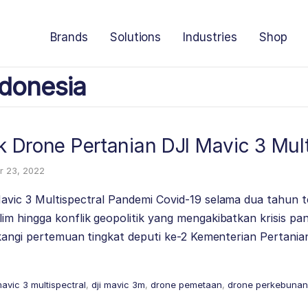
Brands
Solutions
Industries
Shop
donesia
ik Drone Pertanian DJI Mavic 3 Mult
 23, 2022
avic 3 Multispectral Pandemi Covid-19 selama dua tahun 
m hingga konflik geopolitik yang mengakibatkan krisis pan
akangi pertemuan tingkat deputi ke-2 Kementerian Pertani
e
mavic 3 multispectral
,
dji mavic 3m
,
drone pemetaan
,
drone perkebunan