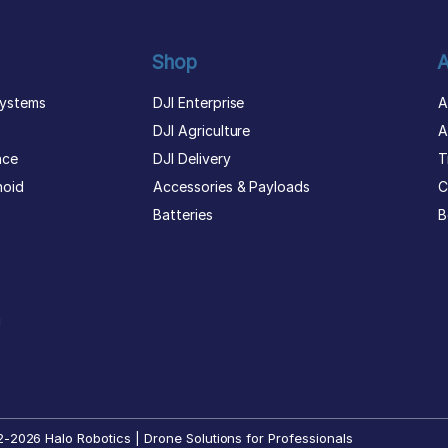
Shop
A
ystems
DJI Enterprise
A
DJI Agriculture
A
nce
DJI Delivery
T
noid
Accessories & Payloads
C
Batteries
B
g
-2026 Halo Robotics | Drone Solutions for Professionals