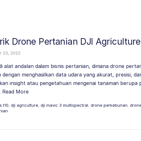
ik Drone Pertanian DJI Agriculture
 23, 2022
i alat andalan dalam bisnis pertanian, dimana drone pert
n dengan menghasilkan data udara yang akurat, presisi, d
an insight atau pengetahuan mengenai tanaman berupa
…
Read More
s t10
,
dji agriculture
,
dji mavic 3 multispectral
,
drone perkebunan
,
dron
nian