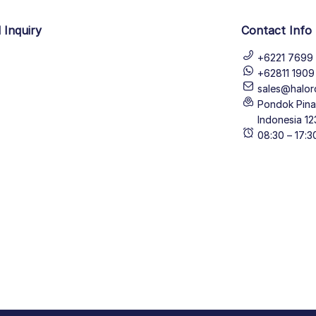
 Inquiry
Contact Info
+6221 7699 
+62811 190
sales@halor
Pondok Pinan
Indonesia 12
08:30 – 17: