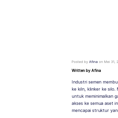
Posted by
Afina
on
Mei 31,
Written by
Afina
Industri semen membut
ke kiln, klinker ke s
untuk meminimalkan ga
akses ke semua aset ini
mencapai struktur yang 