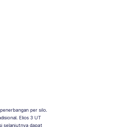
penerbangan per silo.
disional. Elios 3 UT
si selanjutnya dapat