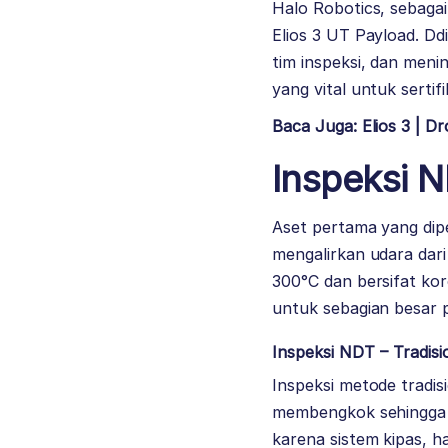
Halo Robotics, sebaga
Elios 3 UT Payload
. Dd
tim inspeksi, dan men
yang vital untuk serti
Baca Juga: Elios 3 | 
Inspeksi 
Aset pertama yang dipe
mengalirkan udara dar
300°C dan bersifat kor
untuk sebagian besar p
Inspeksi NDT – Tradisi
Inspeksi metode tradis
membengkok sehingga ha
karena sistem kipas, h