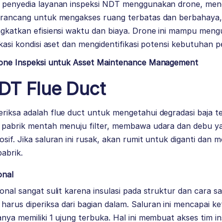
i penyedia layanan inspeksi NDT menggunakan drone, men
irancang untuk mengakses ruang terbatas dan berbahaya, 
ingkatkan efisiensi waktu dan biaya. Drone ini mampu men
fikasi kondisi aset dan mengidentifikasi potensi kebutuhan 
Drone Inspeksi untuk Asset Maintenance Management
NDT
Flue Duct
riksa adalah flue duct untuk mengetahui degradasi baja te
i pabrik mentah menuju filter, membawa udara dan debu y
osif. Jika saluran ini rusak, akan rumit untuk diganti dan
abrik.
onal
ional sangat sulit karena insulasi pada struktur dan cara s
rus diperiksa dari bagian dalam. Saluran ini mencapai ke
anya memiliki 1 ujung terbuka. Hal ini membuat akses tim i