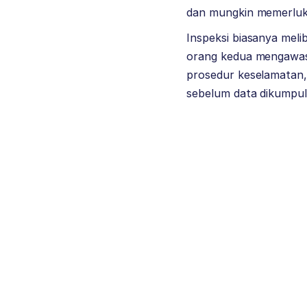
dan mungkin memerluka
Inspeksi biasanya meli
orang kedua mengawasi
prosedur keselamatan, d
sebelum data dikumpu