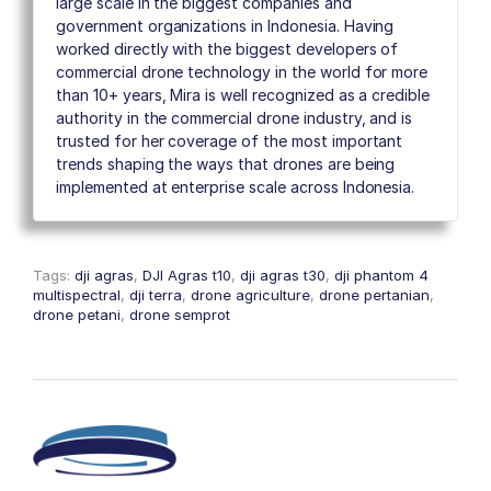
large scale in the biggest companies and
government organizations in Indonesia. Having
worked directly with the biggest developers of
commercial drone technology in the world for more
than 10+ years, Mira is well recognized as a credible
authority in the commercial drone industry, and is
trusted for her coverage of the most important
trends shaping the ways that drones are being
implemented at enterprise scale across Indonesia.
Tags:
dji agras
,
DJI Agras t10
,
dji agras t30
,
dji phantom 4
multispectral
,
dji terra
,
drone agriculture
,
drone pertanian
,
drone petani
,
drone semprot