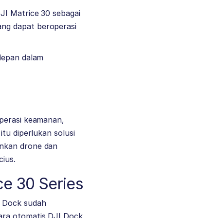
JI Matrice 30
sebagai
ng dapat beroperasi
 depan dalam
operasi keamanan,
tu diperlukan solusi
inkan drone dan
cius.
ce 30 Series
I Dock sudah
ara otomatis DJI Dock