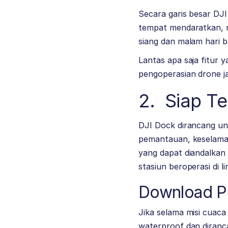
Secara garis besar DJ
tempat mendaratkan, m
siang dan malam hari 
Lantas apa saja fitur
pengoperasian drone ja
2. Siap T
DJI Dock dirancang un
pemantauan, keselamata
yang dapat diandalkan
stasiun beroperasi di l
Download Pr
Jika selama misi cuac
waterproof dan diranc