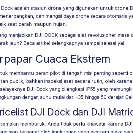
I Dock adalah stasiun drone yang digunakan untuk drone
D
enerbangkan, dan mengisi daya drone secara otomatis ya
baik saat cerah maupun hujan.
 yang menjadikan DJI DOCK sebagai alat revolusioner masa
rak jauh? Baca artikel selengkapnya sampai selesai ya!
erpapar Cuaca Ekstrem
tuk membantu peran pilot di tengah misi penting seperti 
n publik, bahkan inspeksi aset secara rutin, oleh karena i
 selayaknya DJI Dock yang dilengkapi IP55 yang memungk
ingkungan dengan suhu mulai dari -35 hingga 50 derajat Cel
icelist DJI Dock dan DJI Matri
a semakin memburuk, Anda tidak perlu khawatir karena DJ
ang siap terpapar oleh lingkungan yang ekstrem maka sec