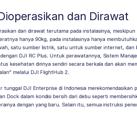
Dioperasikan dan Dirawat
asikan dan dirawat terutama pada instalasinya, meskipun
beratnya hanya 90kg, pada instalasinya hanya membutuhk
ah, satu sumber listrik, satu untuk sumber internet, dan
i dengan DJI RC Plus. Untuk perawatannya, Sistem Manaj
us kesehatan dirinya sendiri secara berkala dan akan mem
lan” melalui DJI FlightHub 2.
or tunggal
DJI Enterprise
di Indonesia merekomendasikan p
n Dock dalam kondisi bersih dari debu seperti membersih
ainya dengan yang baru. Selain itu, semua instruksi pe