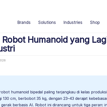
Brands
Solutions
Industries
Shop
1 Robot Humanoid yang Lagi 
stri
2026
robot humanoid bipedal paling terjangkau di kelas produk
gi 130 cm, berbobot 35 kg, dengan 23–43 derajat kebebasa
erak berbasis AI. Robot ini dirancang untuk tiga peran: ins