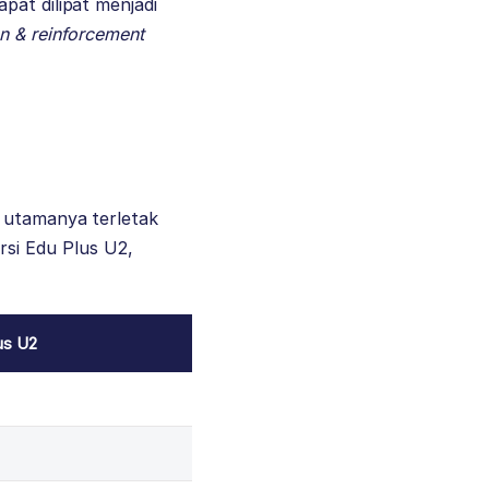
pat dilipat menjadi
on & reinforcement
n utamanya terletak
si Edu Plus U2,
us U2