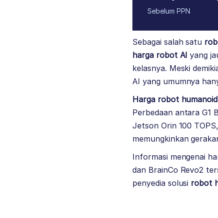
Sebelum PPN
Sebagai salah satu
rob
harga robot AI
yang ja
kelasnya. Meski demik
AI yang umumnya hanya
Harga robot humanoid
Perbedaan antara G1 B
Jetson Orin 100 TOPS
memungkinkan gerakan 
Informasi mengenai har
dan BrainCo Revo2 ters
penyedia solusi
robot 