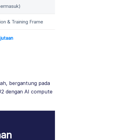
termasuk)
ion & Training Frame
jutaan
piah, bergantung pada
s U2 dengan AI compute
aan