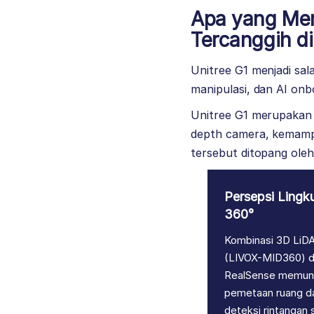
Apa yang Mem
Tercanggih d
Unitree G1 menjadi sal
manipulasi, dan AI on
Unitree G1 merupakan
depth camera, kemampu
tersebut ditopang ole
Persepsi Lingk
360°
Kombinasi 3D LiD
(LIVOX-MID360) da
RealSense memun
pemetaan ruang d
deteksi rintangan 