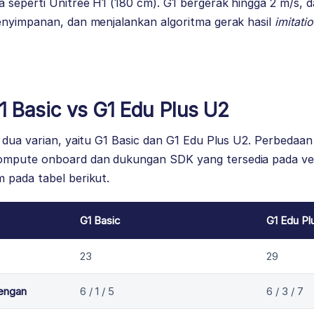
seperti Unitree H1 (180 cm). G1 bergerak hingga 2 m/s, da
enyimpanan, dan menjalankan algoritma gerak hasil
imitati
G1 Basic vs G1 Edu Plus U2
 dua varian, yaitu G1 Basic dan G1 Edu Plus U2. Perbedaa
mpute onboard dan dukungan SDK yang tersedia pada ver
 pada tabel berikut.
G1 Basic
G1 Edu Pl
23
29
lengan
6 / 1 / 5
6 / 3 / 7