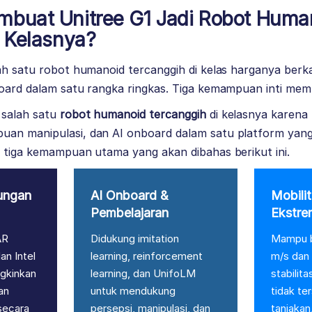
buat Unitree G1 Jadi Robot Huma
i Kelasnya?
ah satu robot humanoid tercanggih di kelas harganya berka
board dalam satu rangka ringkas. Tiga kemampuan inti mem
 salah satu
robot humanoid tercanggih
di kelasnya karen
an manipulasi, dan AI onboard dalam satu platform yang
h tiga kemampuan utama yang akan dibahas berikut ini.
ungan
AI Onboard &
Mobili
Pembelajaran
Ekstre
AR
Didukung imitation
Mampu b
n Intel
learning, reinforcement
m/s dan
gkinkan
learning, dan UnifoLM
stabilit
an
untuk mendukung
tidak te
secara
persepsi, manipulasi, dan
tanjakan