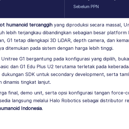
Sebelum PPN
ot humanoid tercanggih
yang diproduksi secara massal, 
uh lebih terjangkau dibandingkan sebagian besar platform
ian, G1 tetap dilengkapi 3D LiDAR, depth camera, dan kem
 ditemukan pada sistem dengan harga lebih tinggi.
Unitree G1 bergantung pada konfigurasi yang dipilih, buk
asic dan G1 Edu Plus U2 terutama terletak pada keberad
, dukungan SDK untuk secondary development, serta ta
dinamis tingkat lanjut.
ga final, demo unit, serta opsi konfigurasi tangan force-c
edia langsung melalui Halo Robotics sebagai distributor r
humanoid Indonesia
.