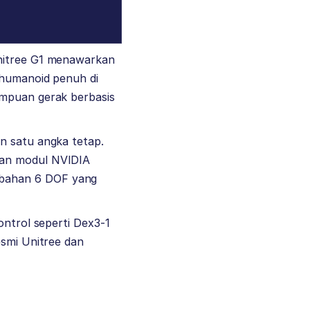
Unitree G1 menawarkan
 humanoid penuh di
ampuan gerak berbasis
an satu angka tetap.
aan modul NVIDIA
mbahan 6 DOF yang
ontrol seperti Dex3-1
esmi Unitree dan