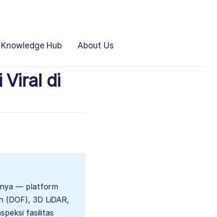
Knowledge Hub
About Us
Viral di
sinya — platform
n (DOF), 3D LiDAR,
peksi fasilitas