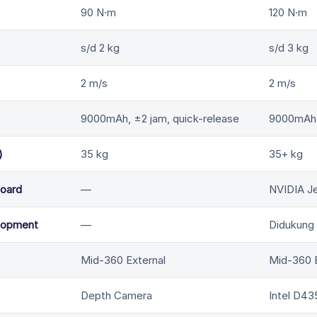
90 N·m
120 N·m
s/d 2 kg
s/d 3 kg
2 m/s
2 m/s
9000mAh, ±2 jam, quick-release
9000mAh, 
)
35 kg
35+ kg
oard
—
NVIDIA Je
lopment
—
Didukung
Mid-360 External
Mid-360 E
Depth Camera
Intel D43