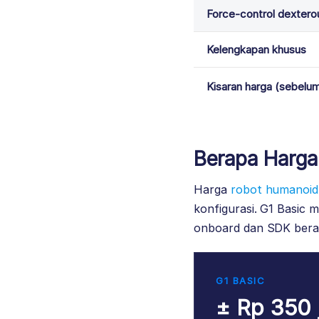
Force-control dextero
Kelengkapan khusus
Kisaran harga (sebelu
Berapa Harga
Harga
robot humanoid
konfigurasi. G1 Basic 
onboard dan SDK berad
G1 BASIC
± Rp 350 