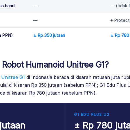
us hand
—
— (tidak 
—
+ Protect
m PPN)
± Rp 350 jutaan
± Rp 780 
 Robot Humanoid Unitree G1?
 Unitree G1
di Indonesia berada di kisaran ratusan juta ru
mulai di kisaran Rp 350 jutaan (sebelum PPN); G1 Edu Plu
a di kisaran Rp 780 jutaan (sebelum PPN).
G1 EDU PLUS U2
jutaan
± Rp 780 jut