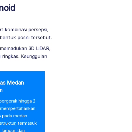
noid
t kombinasi persepsi,
bentuk posisi tersebut.
a memadukan 3D LiDAR,
 ringkas. Keunggulan
tas Medan
m
ergerak hingga 2
 mempertahankan
as pada medan
rstruktur, termasuk
, lumpur, dan