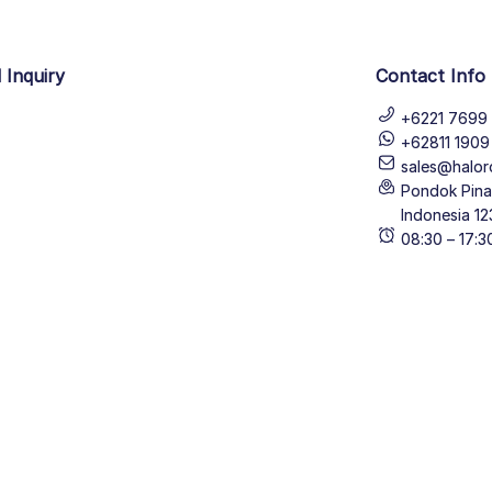
 Inquiry
Contact Info
+6221 7699 
+62811 190
sales@halor
Pondok Pinan
Indonesia 12
08:30 – 17: