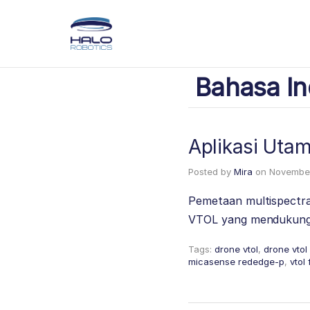
Bahasa In
Aplikasi Uta
Posted by
Mira
on
November
Pemetaan multispectral
VTOL yang mendukung 
Tags:
drone vtol
,
drone vto
micasense rededge-p
,
vtol