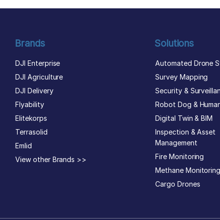
Brands
Solutions
DJI Enterprise
Automated Drone S
DJI Agriculture
Survey Mapping
DJI Delivery
Security & Surveilla
Flyability
Robot Dog & Huma
Elitekorps
Digital Twin & BIM
Terrasolid
Inspection & Asset
Management
Emlid
Fire Monitoring
View other Brands >>
Methane Monitorin
Cargo Drones