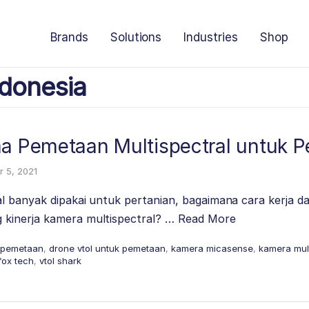
Brands
Solutions
Industries
Shop
donesia
ma Pemetaan Multispectral untuk P
 5, 2021
 banyak dipakai untuk pertanian, bagaimana cara kerja da
kinerja kamera multispectral? …
Read More
l pemetaan
,
drone vtol untuk pemetaan
,
kamera micasense
,
kamera mul
 fox tech
,
vtol shark