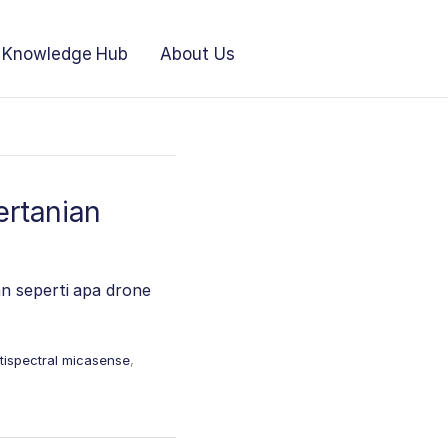
Knowledge Hub
About Us
ertanian
n seperti apa drone
tispectral micasense
,