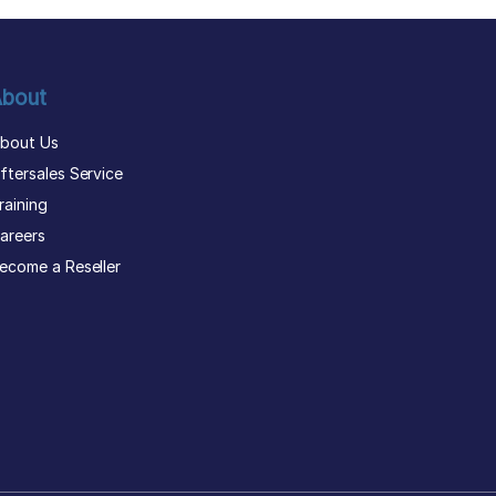
bout
bout Us
ftersales Service
raining
areers
ecome a Reseller