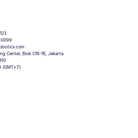
123
9 0099
obotics.com
g Center, Blok C16-18, Jakarta
310
30 (GMT+7)