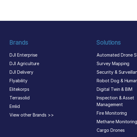
Brands
Solutions
DJI Enterprise
Automated Drone S
DJI Agriculture
Survey Mapping
DJI Delivery
Security & Surveilla
Flyability
Robot Dog & Huma
Elitekorps
Digital Twin & BIM
Terrasolid
Inspection & Asset
Management
Emlid
Fire Monitoring
View other Brands >>
Methane Monitorin
Cargo Drones