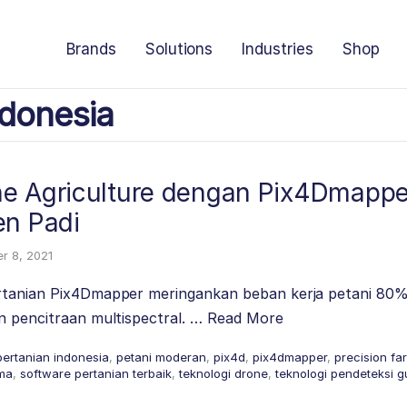
Brands
Solutions
Industries
Shop
donesia
e Agriculture dengan Pix4Dmappe
en Padi
r 8, 2021
rtanian Pix4Dmapper meringankan beban kerja petani 80%,
n pencitraan multispectral. …
Read More
pertanian indonesia
,
petani moderan
,
pix4d
,
pix4dmapper
,
precision fa
ama
,
software pertanian terbaik
,
teknologi drone
,
teknologi pendeteksi 