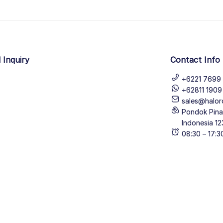
 Inquiry
Contact Info
+6221 7699 
+62811 190
sales@halor
Pondok Pinan
Indonesia 12
08:30 – 17: