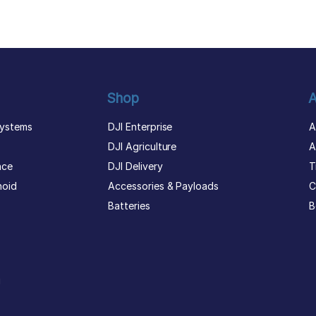
Shop
A
ystems
DJI Enterprise
A
DJI Agriculture
A
nce
DJI Delivery
T
noid
Accessories & Payloads
C
Batteries
B
g