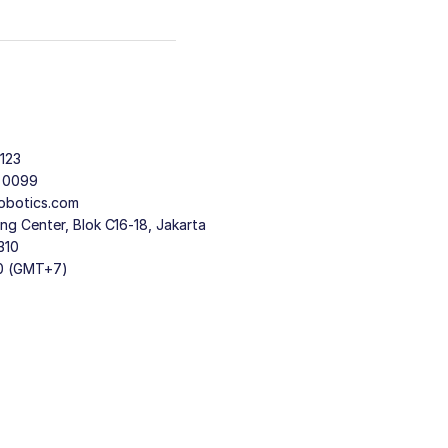
123
9 0099
obotics.com
g Center, Blok C16-18, Jakarta
310
30 (GMT+7)