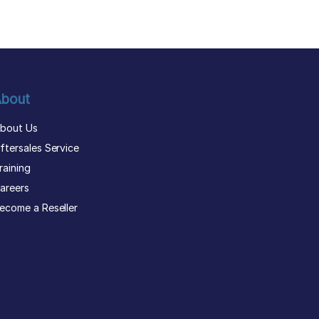
bout
bout Us
ftersales Service
raining
areers
ecome a Reseller