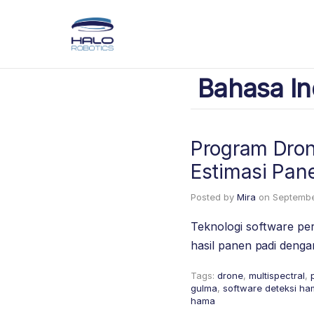
Bahasa In
Program Dron
Estimasi Pan
Posted by
Mira
on
Septembe
Teknologi software pe
hasil panen padi denga
Tags:
drone
,
multispectral
,
gulma
,
software deteksi h
hama