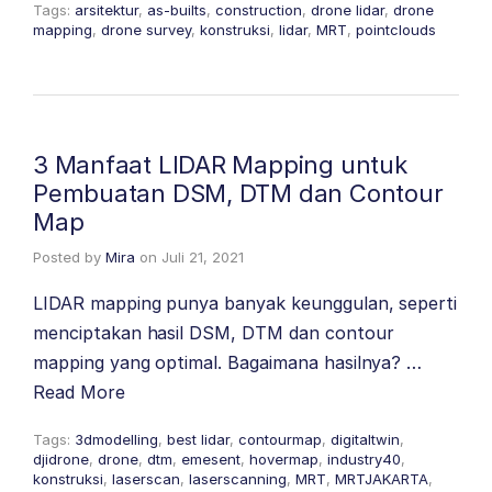
Tags:
arsitektur
,
as-builts
,
construction
,
drone lidar
,
drone
mapping
,
drone survey
,
konstruksi
,
lidar
,
MRT
,
pointclouds
3 Manfaat LIDAR Mapping untuk
Pembuatan DSM, DTM dan Contour
Map
Posted by
Mira
on
Juli 21, 2021
LIDAR mapping punya banyak keunggulan, seperti
menciptakan hasil DSM, DTM dan contour
mapping yang optimal. Bagaimana hasilnya? …
Read More
Tags:
3dmodelling
,
best lidar
,
contourmap
,
digitaltwin
,
djidrone
,
drone
,
dtm
,
emesent
,
hovermap
,
industry40
,
konstruksi
,
laserscan
,
laserscanning
,
MRT
,
MRTJAKARTA
,