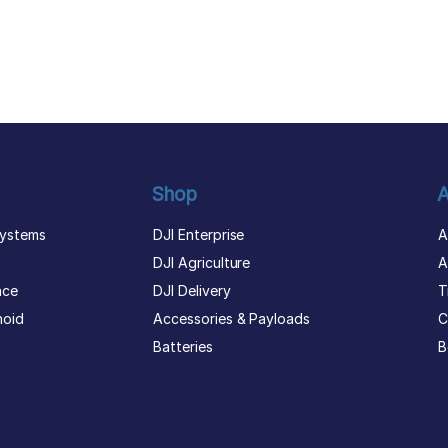
Shop
A
ystems
DJI Enterprise
A
DJI Agriculture
A
nce
DJI Delivery
T
noid
Accessories & Payloads
C
Batteries
B