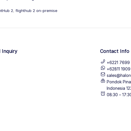
ghtHub 2
,
flighthub 2 on-premise
 Inquiry
Contact Info
+6221 7699 
+62811 190
sales@halor
Pondok Pinan
Indonesia 12
08:30 – 17: