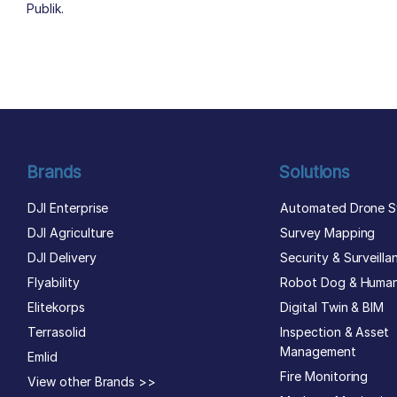
Publik.
author list
Brands
Solutions
DJI Enterprise
Automated Drone S
DJI Agriculture
Survey Mapping
DJI Delivery
Security & Surveilla
Flyability
Robot Dog & Huma
Elitekorps
Digital Twin & BIM
Terrasolid
Inspection & Asset
Management
Emlid
Fire Monitoring
View other Brands >>