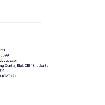
123
9 0099
obotics.com
g Center, Blok C16-18, Jakarta
310
30 (GMT+7)