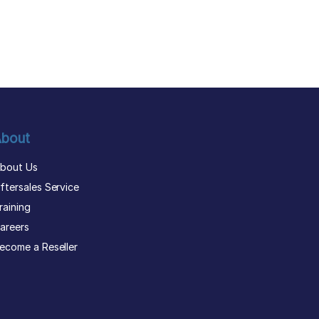
bout
bout Us
ftersales Service
raining
areers
ecome a Reseller