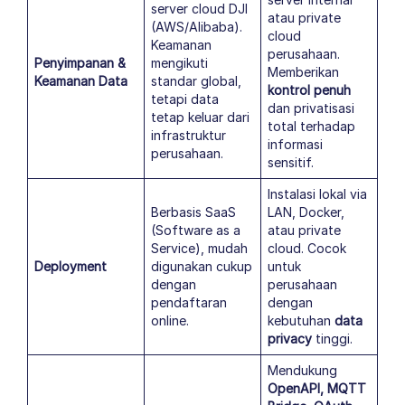
server cloud DJI
atau private
(AWS/Alibaba).
cloud
Keamanan
perusahaan.
Penyimpanan &
mengikuti
Memberikan
Keamanan Data
standar global,
kontrol penuh
tetapi data
dan privatisasi
tetap keluar dari
total terhadap
infrastruktur
informasi
perusahaan.
sensitif.
Instalasi lokal via
Berbasis SaaS
LAN, Docker,
(Software as a
atau private
Service), mudah
cloud. Cocok
Deployment
digunakan cukup
untuk
dengan
perusahaan
pendaftaran
dengan
online.
kebutuhan
data
privacy
tinggi.
Mendukung
OpenAPI, MQTT