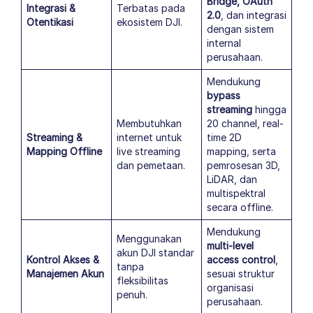
Bridge, OAuth
Integrasi &
Terbatas pada
2.0
, dan integrasi
Otentikasi
ekosistem DJI.
dengan sistem
internal
perusahaan.
Mendukung
bypass
streaming
hingga
Membutuhkan
20 channel, real-
Streaming &
internet untuk
time 2D
Mapping Offline
live streaming
mapping, serta
dan pemetaan.
pemrosesan 3D,
LiDAR, dan
multispektral
secara offline.
Mendukung
Menggunakan
multi-level
akun DJI standar
Kontrol Akses &
access control
,
tanpa
Manajemen Akun
sesuai struktur
fleksibilitas
organisasi
penuh.
perusahaan.