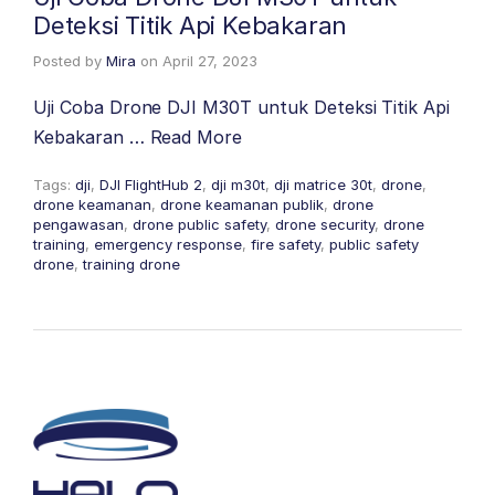
Deteksi Titik Api Kebakaran
Posted by
Mira
on
April 27, 2023
Uji Coba Drone DJI M30T untuk Deteksi Titik Api
Kebakaran …
Read More
Tags:
dji
,
DJI FlightHub 2
,
dji m30t
,
dji matrice 30t
,
drone
,
drone keamanan
,
drone keamanan publik
,
drone
pengawasan
,
drone public safety
,
drone security
,
drone
training
,
emergency response
,
fire safety
,
public safety
drone
,
training drone