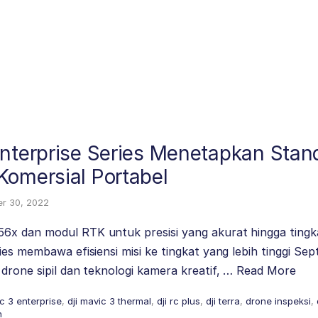
Enterprise Series Menetapkan Stan
Komersial Portabel
r 30, 2022
x dan modul RTK untuk presisi yang akurat hingga tingk
ies membawa efisiensi misi ke tingkat yang lebih tinggi Se
drone sipil dan teknologi kamera kreatif, …
Read More
ic 3 enterprise
,
dji mavic 3 thermal
,
dji rc plus
,
dji terra
,
drone inspeksi
,
n