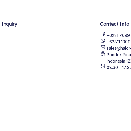
 Inquiry
Contact Info
+6221 7699 
+62811 190
sales@halor
Pondok Pinan
Indonesia 12
08:30 – 17: