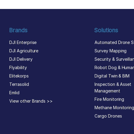
Brands
Solutions
DJI Enterprise
Automated Drone S
DJI Agriculture
Survey Mapping
DJI Delivery
Security & Surveilla
Flyability
Robot Dog & Huma
Elitekorps
Digital Twin & BIM
Terrasolid
Inspection & Asset
Management
Emlid
Fire Monitoring
View other Brands >>
Methane Monitorin
Cargo Drones