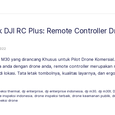
ik DJI RC Plus: Remote Controller D
2022
 M30 yang dirancang Khusus untuk Pilot Drone Komersial.
a anda dengan drone anda, remote controller merupakan 
 di lokasi. Tata letak tombolnya, kualitas layarnya, dan 
peksi thermal
,
dji enterprise
,
dji enterprise indonesia
,
dji m30
,
dji m30t
,
D
e inspeksi indonesia
,
drone inspeksi terbaik
,
drone keamanan publik
,
d
peksi drone