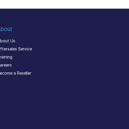
bout
bout Us
ftersales Service
raining
areers
ecome a Reseller