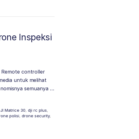
rone Inspeksi
 Remote controller
media untuk melihat
ergonomisnya semuanya …
JI Matrice 30
,
dji rc plus
,
rone polisi
,
drone security
,