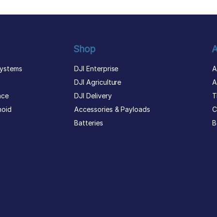
Shop
A
ystems
DJI Enterprise
A
DJI Agriculture
A
nce
DJI Delivery
T
noid
Accessories & Payloads
C
Batteries
B
g