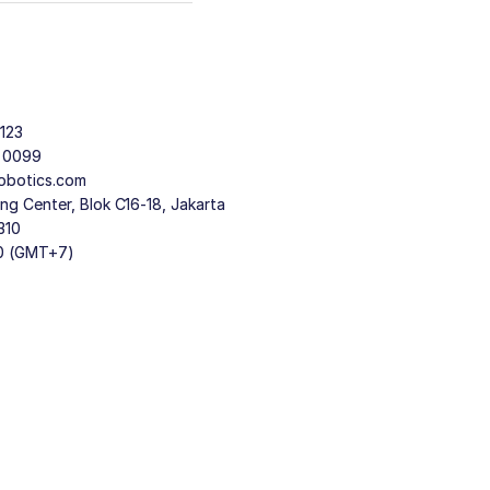
123
9 0099
obotics.com
g Center, Blok C16-18, Jakarta
310
30 (GMT+7)