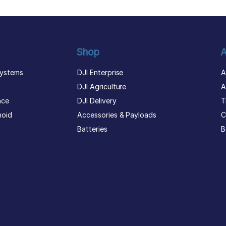
Shop
A
ystems
DJI Enterprise
A
DJI Agriculture
A
nce
DJI Delivery
T
noid
Accessories & Payloads
C
Batteries
B
g