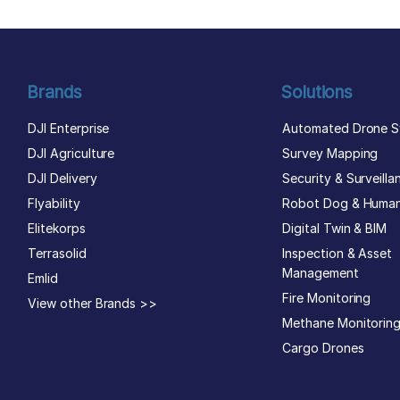
Brands
Solutions
DJI Enterprise
Automated Drone S
DJI Agriculture
Survey Mapping
DJI Delivery
Security & Surveilla
Flyability
Robot Dog & Huma
Elitekorps
Digital Twin & BIM
Terrasolid
Inspection & Asset
Management
Emlid
Fire Monitoring
View other Brands >>
Methane Monitorin
Cargo Drones