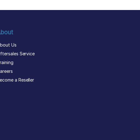
bout
bout Us
ftersales Service
raining
areers
ecome a Reseller