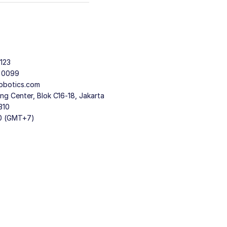
123
9 0099
obotics.com
g Center, Blok C16-18, Jakarta
310
30 (GMT+7)