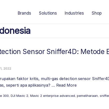
Brands
Solutions
Industries
Shop
donesia
tection Sensor Sniffer4D: Metode 
11, 2022
pakan faktor kritis, multi-gas detection sensor Sniffer4D 
gas, seperti apa aplikasinya? …
Read More
ce 300
,
DJI Mavic 2
,
Mavic 2 enterprise advanced
,
pemeliharaan
,
sniffe