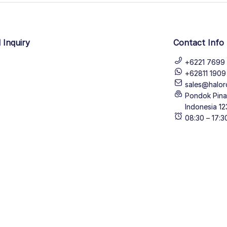
 Inquiry
Contact Info
+6221 7699 
+62811 190
sales@halor
Pondok Pinan
Indonesia 12
08:30 – 17: