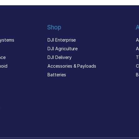
Shop
A
ystems
DJI Enterprise
A
DJI Agriculture
A
nce
DJI Delivery
T
noid
Accessories & Payloads
C
Batteries
B
g