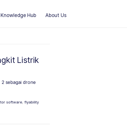
Knowledge Hub
About Us
kit Listrik
s 2 sebagai drone
ctor software
,
flyability