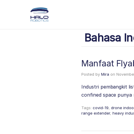
Bahasa In
Manfaat Flyab
Posted by
Mira
on
November
Industri pembangkit lis
confined space punya 
Tags:
covid-19
,
drone indoo
range extender
,
heavy indus