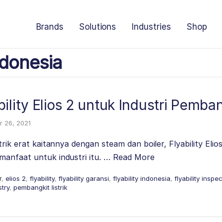
Brands
Solutions
Industries
Shop
donesia
ility Elios 2 untuk Industri Pembang
 26, 2021
trik erat kaitannya dengan steam dan boiler, Flyability Elio
manfaat untuk industri itu. …
Read More
r
,
elios 2
,
flyability
,
flyability garansi
,
flyability indonesia
,
flyability inspe
try
,
pembangkit listrik