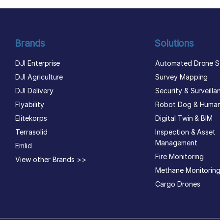
Brands
Solutions
DJI Enterprise
Automated Drone S
DJI Agriculture
Survey Mapping
DJI Delivery
Security & Surveilla
Flyability
Robot Dog & Huma
Elitekorps
Digital Twin & BIM
Terrasolid
Inspection & Asset
Management
Emlid
Fire Monitoring
View other Brands >>
Methane Monitorin
Cargo Drones