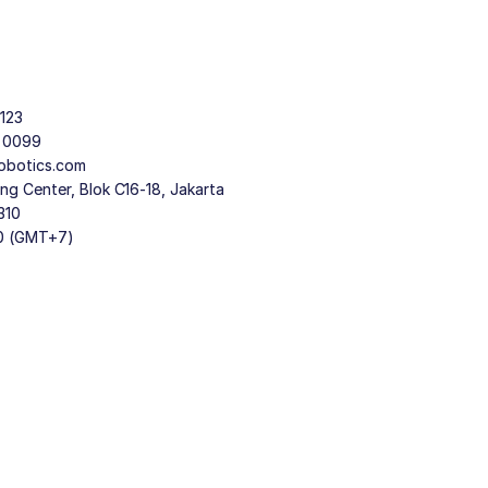
123
9 0099
obotics.com
g Center, Blok C16-18, Jakarta
310
30 (GMT+7)