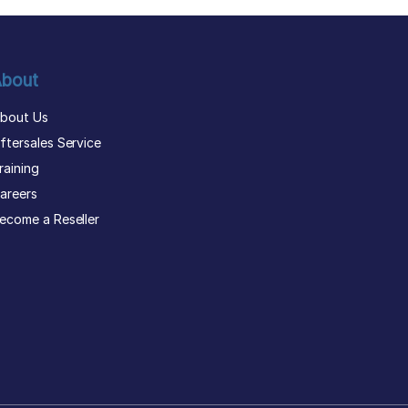
bout
bout Us
ftersales Service
raining
areers
ecome a Reseller