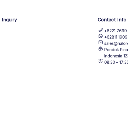
 Inquiry
Contact Info
+6221 7699 
+62811 190
sales@halor
Pondok Pinan
Indonesia 12
08:30 – 17: