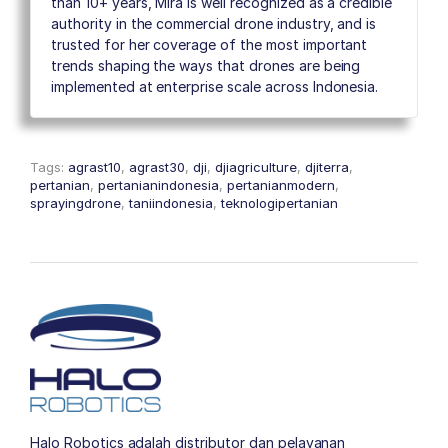
than 10+ years, Mira is well recognized as a credible
authority in the commercial drone industry, and is
trusted for her coverage of the most important
trends shaping the ways that drones are being
implemented at enterprise scale across Indonesia.
Tags:
agrast10
,
agrast30
,
dji
,
djiagriculture
,
djiterra
,
pertanian
,
pertanianindonesia
,
pertanianmodern
,
sprayingdrone
,
taniindonesia
,
teknologipertanian
Halo Robotics adalah distributor dan pelayanan