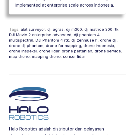
implemented at enterprise scale across Indonesia.
Tags:
alat surveyor
,
dji agras
,
dji m300
,
dji matrice 300 rtk
,
DJI Mavic 2 enterprise advanced
,
dji phantom 4
multispectral
,
DJI Phantom 4 rtk
,
dji zenmuse l1
,
drone dji
,
drone dji phantom
,
drone for mapping
,
drone indonesia
,
drone inspeksi
,
drone lidar
,
drone pertanian
,
drone service
,
map drone
,
mapping drone
,
sensor lidar
Halo Robotics adalah distributor dan pelayanan