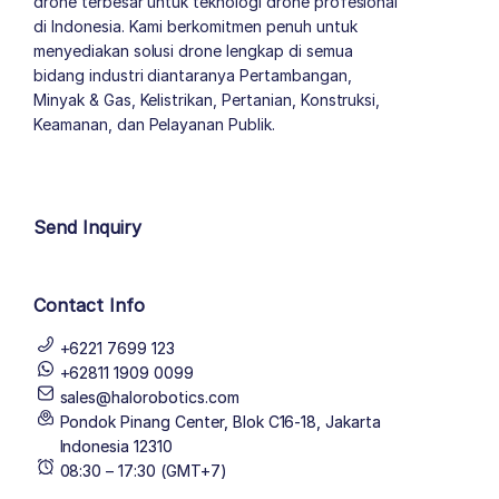
drone terbesar untuk teknologi drone profesional
di Indonesia. Kami berkomitmen penuh untuk
menyediakan solusi drone lengkap di semua
bidang industri diantaranya Pertambangan,
Minyak & Gas, Kelistrikan, Pertanian, Konstruksi,
Keamanan, dan Pelayanan Publik.
author list
Send Inquiry
Contact Info
+6221 7699 123
+62811 1909 0099
sales@halorobotics.com
Pondok Pinang Center, Blok C16-18, Jakarta
Indonesia 12310
08:30 – 17:30 (GMT+7)