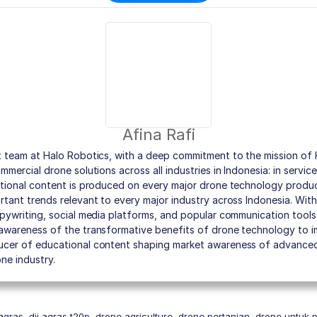
Afina Rafi
t team at Halo Robotics, with a deep commitment to the mission of
mercial drone solutions across all industries in Indonesia: in service
ational content is produced on every major drone technology produc
rtant trends relevant to every major industry across Indonesia. Wi
pywriting, social media platforms, and popular communication tools,
awareness of the transformative benefits of drone technology to im
cer of educational content shaping market awareness of advanced 
ne industry.
 agras
,
dji agras t20p
,
drone agriculture
,
drone pertanian
,
drone untuk p