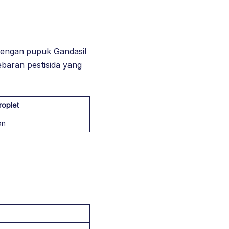
 dengan pupuk Gandasil
ebaran pestisida yang
roplet
on