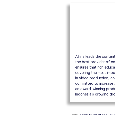
Afina leads the conten
the best provider of com
ensures that rich educ
covering the most impo
in video production, co
committed to increase 
an award-winning produ
Indonesia’s growing dro
Tags:
agriculture drone
,
dji