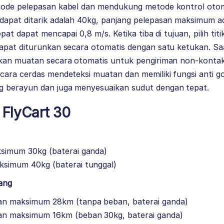
mode pelepasan kabel dan mendukung metode kontrol otom
apat ditarik adalah 40kg, panjang pelepasan maksimum a
pat dapat mencapai 0,8 m/s. Ketika tiba di tujuan, pilih t
apat diturunkan secara otomatis dengan satu ketukan. S
skan muatan secara otomatis untuk pengiriman non-konta
cara cerdas mendeteksi muatan dan memiliki fungsi anti 
g berayun dan juga menyesuaikan sudut
dengan tepat.
I FlyCart 30
simum 30kg (baterai ganda)
simum 40kg (baterai tunggal)
ang
an maksimum 28km (tanpa beban, baterai ganda)
an maksimum 16km (beban 30kg, baterai ganda)