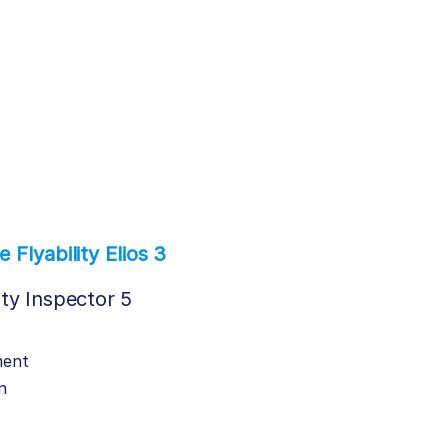
Flyability Elios 3
ity Inspector 5
ment
n