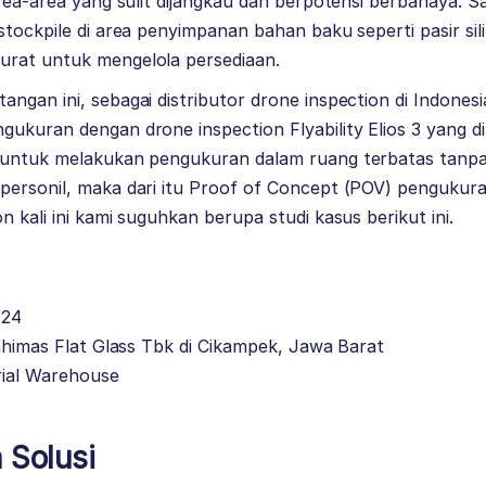
area-area yang sulit dijangkau dan berpotensi berbahaya. 
stockpile di area penyimpanan bahan baku seperti pasir s
rat untuk mengelola persediaan.
ngan ini, sebagai distributor drone inspection di Indonesi
ukuran dengan drone inspection Flyability Elios 3 yang d
 untuk melakukan pengukuran dalam ruang terbatas tanpa 
personil, maka dari itu Proof of Concept (POV) pengukura
 kali ini kami suguhkan berupa studi kasus berikut ini.
024
sahimas Flat Glass Tbk di Cikampek, Jawa Barat
ial Warehouse
 Solusi