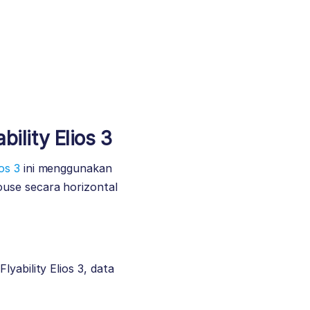
ility Elios 3
ios 3
ini menggunakan
ouse secara horizontal
yability Elios 3, data