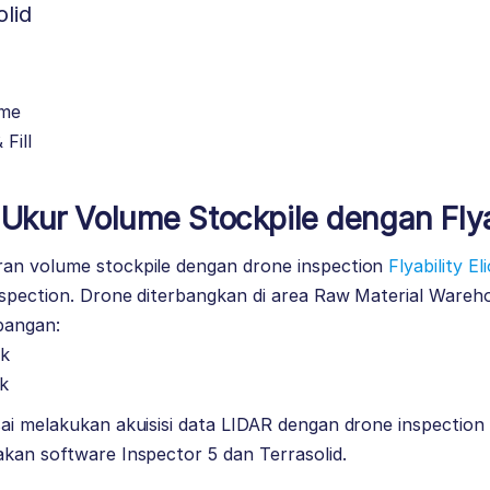
olid
ume
Fill
Ukur Volume Stockpile dengan Flyab
an volume stockpile dengan drone inspection
Flyability El
nspection. Drone diterbangkan di area Raw Material Wareh
bangan:
ik
ik
ai melakukan akuisisi data LIDAR dengan drone inspection Fl
kan software Inspector 5 dan Terrasolid.