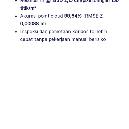
Resolusi tinggi
GSD 2,15 cm/pixel
dengan
156
titik/m²
Akurasi point cloud
99,64%
(RMSE Z
0,00088 m
)
Inspeksi dan pemetaan koridor tol lebih
cepat tanpa pekerjaan manual berisiko