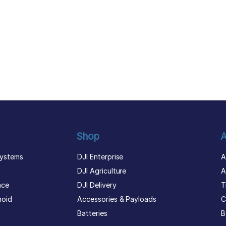
Shop
A
ystems
DJI Enterprise
A
DJI Agriculture
A
nce
DJI Delivery
T
noid
Accessories & Payloads
C
Batteries
B