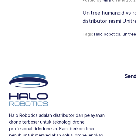
Posted by
Mira
on
Mei 20, 
Unitree humanoid vs ro
distributor resmi Unit
Tags:
Halo Robotics
,
unitre
Send
Halo Robotics adalah distributor dan pelayanan
drone terbesar untuk teknologi drone
profesional di Indonesia. Kami berkomitmen
penuh untuk menyediakan solusi drone lengkap