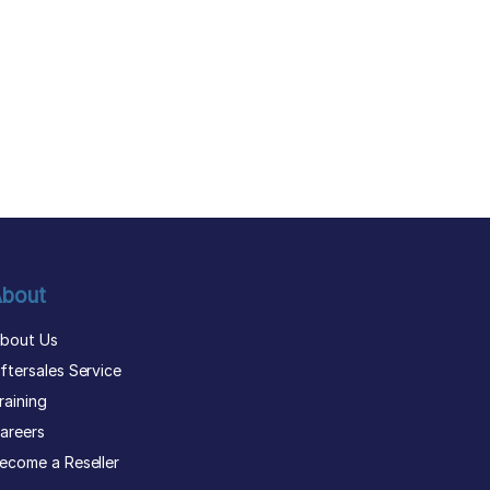
bout
bout Us
ftersales Service
raining
areers
ecome a Reseller