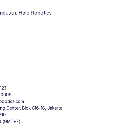
ndustri. Halo Robotics
123
9 0099
obotics.com
g Center, Blok C16-18, Jakarta
310
30 (GMT+7)