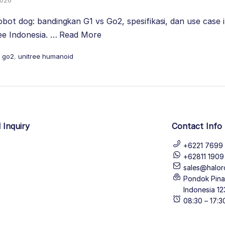
2026
bot dog: bandingkan G1 vs Go2, spesifikasi, dan use case i
ree Indonesia. …
Read More
e go2
,
unitree humanoid
 Inquiry
Contact Info
+6221 7699 
+62811 190
sales@halor
Pondok Pinan
Indonesia 12
08:30 – 17: