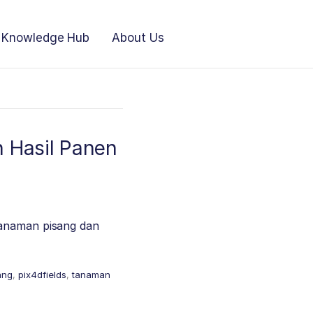
Knowledge Hub
About Us
n Hasil Panen
tanaman pisang dan
ang
,
pix4dfields
,
tanaman