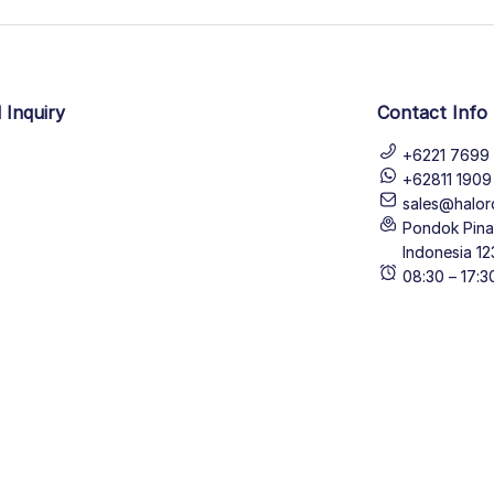
 Inquiry
Contact Info
+6221 7699 
+62811 190
sales@halor
Pondok Pinan
Indonesia 12
08:30 – 17: