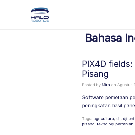
Bahasa In
PIX4D fields
Pisang
Posted by
Mira
on
Agustus 
Software pemetaan per
peningkatan hasil pan
Tags:
agriculture
,
dji
,
dji en
pisang
,
teknologi pertanian