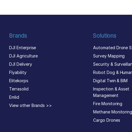
Brands
Solutions
DJI Enterprise
Automated Drone S
DJI Agriculture
Survey Mapping
DJI Delivery
Security & Surveilla
Flyability
Robot Dog & Huma
Elitekorps
Digital Twin & BIM
Terrasolid
Inspection & Asset
Management
Emlid
Fire Monitoring
View other Brands >>
Methane Monitorin
Cargo Drones