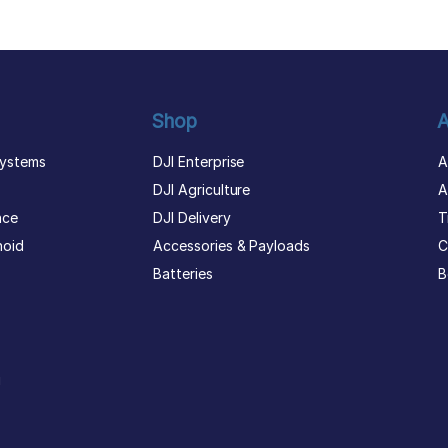
Shop
A
ystems
DJI Enterprise
A
DJI Agriculture
A
nce
DJI Delivery
T
noid
Accessories & Payloads
C
Batteries
B
g