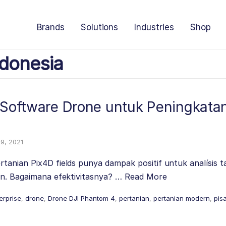
Brands
Solutions
Industries
Shop
donesia
: Software Drone untuk Peningkata
19, 2021
tanian Pix4D fields punya dampak positif untuk analísis 
en. Bagaimana efektivitasnya? …
Read More
terprise
,
drone
,
Drone DJI Phantom 4
,
pertanian
,
pertanian modern
,
pis