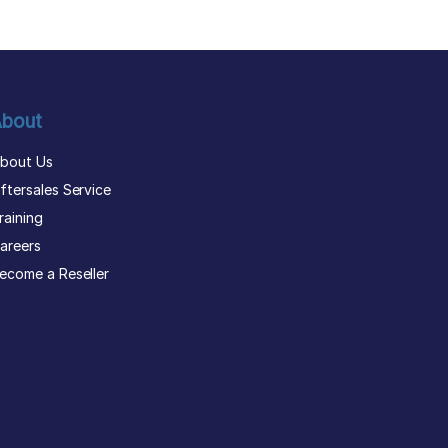
bout
bout Us
ftersales Service
raining
areers
ecome a Reseller