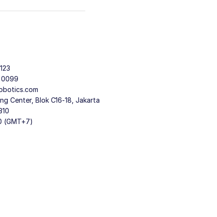
123
9 0099
obotics.com
g Center, Blok C16-18, Jakarta
310
30 (GMT+7)