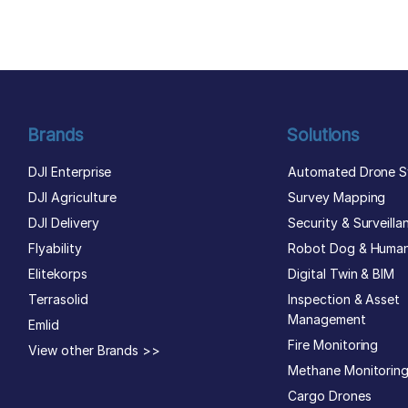
author list
Brands
Solutions
DJI Enterprise
Automated Drone S
DJI Agriculture
Survey Mapping
DJI Delivery
Security & Surveilla
Flyability
Robot Dog & Huma
Elitekorps
Digital Twin & BIM
Terrasolid
Inspection & Asset
Management
Emlid
Fire Monitoring
View other Brands >>
Methane Monitorin
Cargo Drones