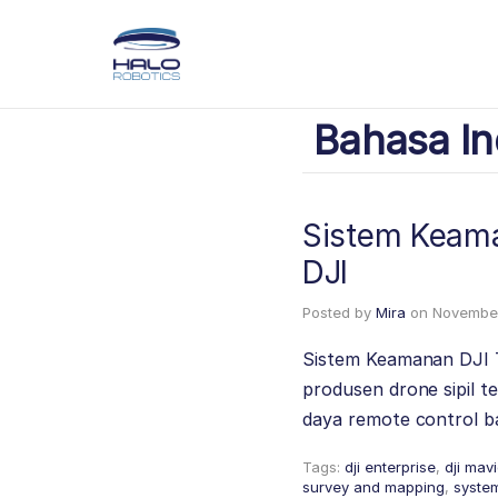
Bahasa In
Sistem Keama
DJI
Posted by
Mira
on
November
Sistem Keamanan DJI T
produsen drone sipil t
daya remote control b
Tags:
dji enterprise
,
dji mav
survey and mapping
,
system