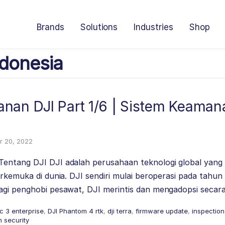
Brands
Solutions
Industries
Shop
donesia
nan DJI Part 1/6 | Sistem Keaman
 20, 2022
entang DJI DJI adalah perusahaan teknologi global yang 
erkemuka di dunia. DJI sendiri mulai beroperasi pada tahu
agi penghobi pesawat, DJI merintis dan mengadopsi secar
ic 3 enterprise
,
DJI Phantom 4 rtk
,
dji terra
,
firmware update
,
inspection
 security