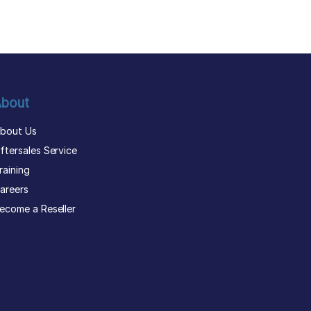
bout
bout Us
ftersales Service
raining
areers
ecome a Reseller