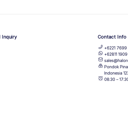
 Inquiry
Contact Info
+6221 7699 
+62811 190
sales@halor
Pondok Pinan
Indonesia 12
08:30 – 17: