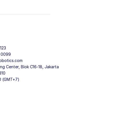
123
9 0099
obotics.com
g Center, Blok C16-18, Jakarta
310
30 (GMT+7)