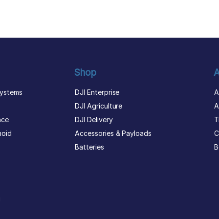
Shop
A
ystems
DJI Enterprise
A
DJI Agriculture
A
nce
DJI Delivery
T
noid
Accessories & Payloads
C
Batteries
B
g