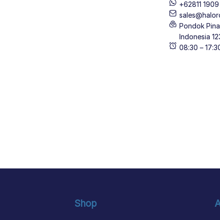
+62811 190
sales@halor
Pondok Pinan
Indonesia 12
08:30 – 17:
Shop
A