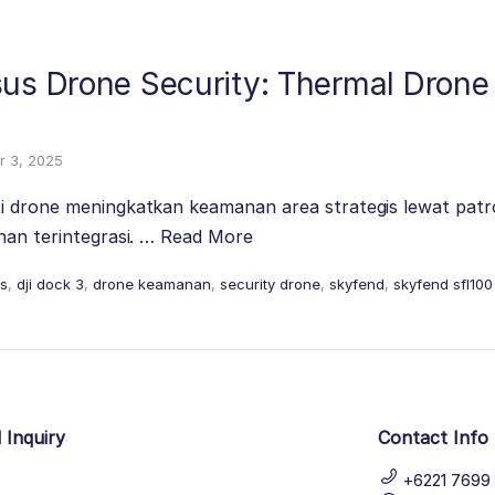
sus Drone Security: Thermal Drone
 3, 2025
 drone meningkatkan keamanan area strategis lewat patrol
nan terintegrasi. …
Read More
ms
,
dji dock 3
,
drone keamanan
,
security drone
,
skyfend
,
skyfend sfl100
 Inquiry
Contact Info
+6221 7699 