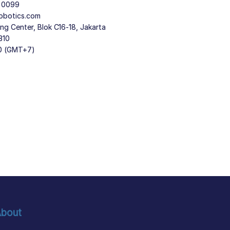
9 0099
obotics.com
g Center, Blok C16-18, Jakarta
310
30 (GMT+7)
bout