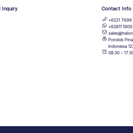
 Inquiry
Contact Info
+6221 7699 
+62811 190
sales@halor
Pondok Pinan
Indonesia 12
08:30 – 17: