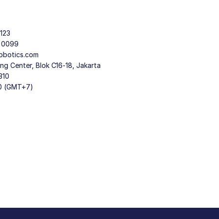
123
9 0099
obotics.com
g Center, Blok C16-18, Jakarta
310
30 (GMT+7)