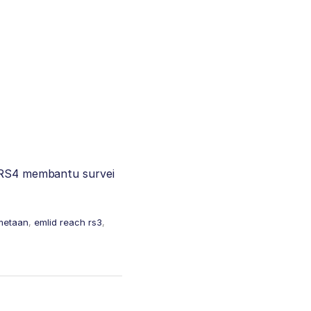
h RS4 membantu survei
metaan
,
emlid reach rs3
,