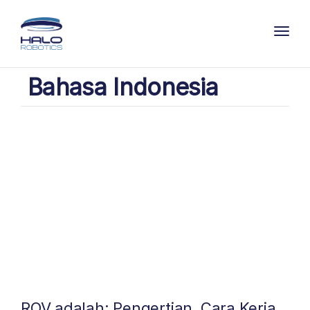
Toggl
Bahasa Indonesia
ROV adalah: Pengertian, Cara Kerja