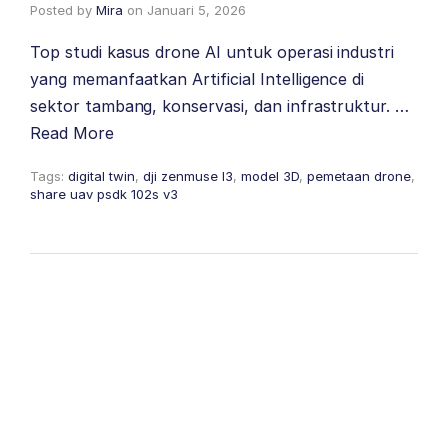
Posted by
Mira
on
Januari 5, 2026
Top studi kasus drone AI untuk operasi industri
yang memanfaatkan Artificial Intelligence di
sektor tambang, konservasi, dan infrastruktur. …
Read More
Tags:
digital twin
,
dji zenmuse l3
,
model 3D
,
pemetaan drone
,
share uav psdk 102s v3