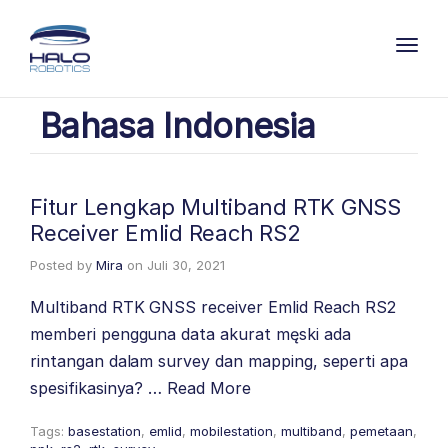
Toggl
Bahasa Indonesia
Fitur Lengkap Multiband RTK GNSS
Receiver Emlid Reach RS2
Posted by
Mira
on
Juli 30, 2021
Multiband RTK GNSS receiver Emlid Reach RS2
memberi pengguna data akurat męski ada
rintangan dalam survey dan mapping, seperti apa
spesifikasinya? …
Read More
Tags:
basestation
,
emlid
,
mobilestation
,
multiband
,
pemetaan
,