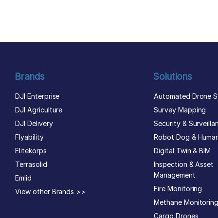
author list
Brands
Solutions
DJI Enterprise
Automated Drone S
DJI Agriculture
Survey Mapping
DJI Delivery
Security & Surveilla
Flyability
Robot Dog & Huma
Elitekorps
Digital Twin & BIM
Terrasolid
Inspection & Asset
Management
Emlid
Fire Monitoring
View other Brands >>
Methane Monitorin
Cargo Drones