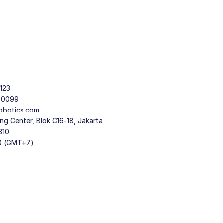
123
9 0099
obotics.com
g Center, Blok C16-18, Jakarta
310
30 (GMT+7)