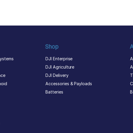
Shop
A
ystems
DJI Enterprise
A
DJI Agriculture
A
nce
DJI Delivery
T
noid
Accessories & Payloads
C
Batteries
B
g