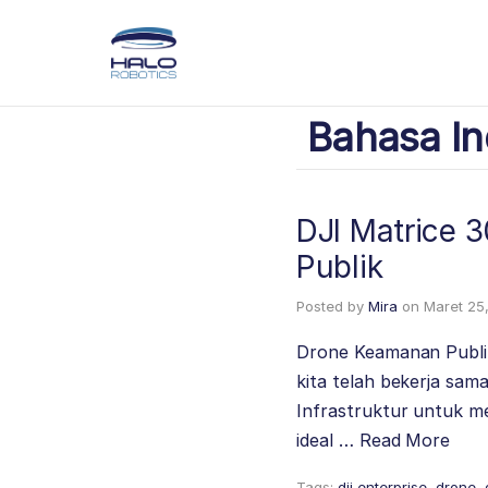
Bahasa In
DJI Matrice 
Publik
Posted by
Mira
on
Maret 25
Drone Keamanan Publi
kita telah bekerja sa
Infrastruktur untuk me
ideal …
Read More
Tags:
dji enterprise
,
drone
,