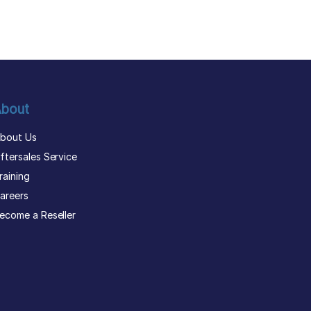
bout
bout Us
ftersales Service
raining
areers
ecome a Reseller