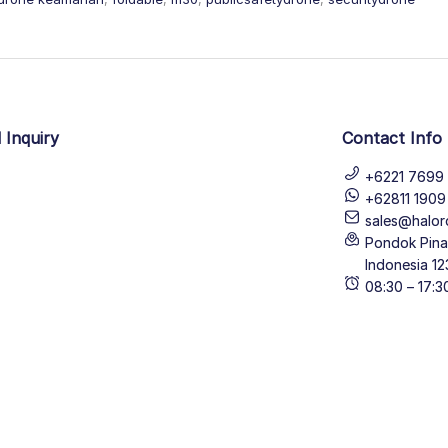
 Inquiry
Contact Info
+6221 7699 
+62811 190
sales@halor
Pondok Pinan
Indonesia 12
08:30 – 17: