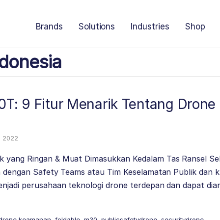
Brands
Solutions
Industries
Shop
donesia
30T: 9 Fitur Menarik Tentang Dron
, 2022
k yang Ringan & Muat Dimasukkan Kedalam Tas Ransel S
ma dengan Safety Teams atau Tim Keselamatan Publik dan k
njadi perusahaan teknologi drone terdepan dan dapat dian
drone keamanan
,
foldable
,
m30
,
publicsafetydrone
,
securitydrone