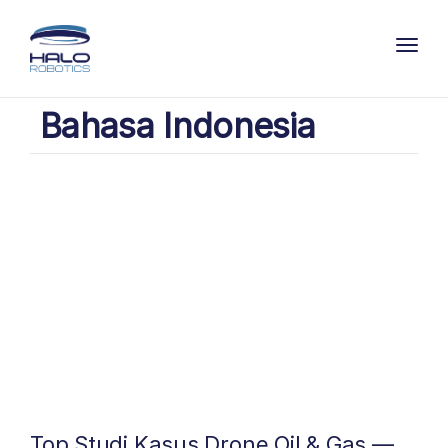
Toggl
Bahasa Indonesia
Top Studi Kasus Drone Oil & Gas —