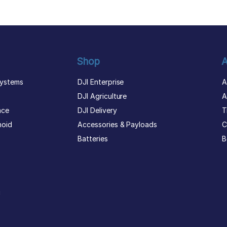
Shop
A
ystems
DJI Enterprise
A
DJI Agriculture
A
nce
DJI Delivery
T
noid
Accessories & Payloads
C
Batteries
B
g