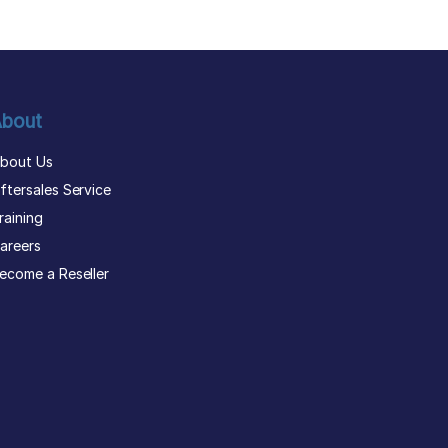
bout
bout Us
ftersales Service
raining
areers
ecome a Reseller