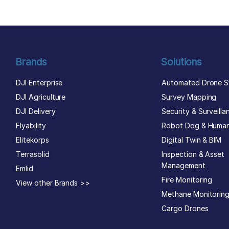
Brands
Solutions
DJI Enterprise
Automated Drone S
DJI Agriculture
Survey Mapping
DJI Delivery
Security & Surveilla
Flyability
Robot Dog & Huma
Elitekorps
Digital Twin & BIM
Terrasolid
Inspection & Asset
Management
Emlid
Fire Monitoring
View other Brands >>
Methane Monitorin
Cargo Drones