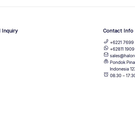
 Inquiry
Contact Info
+6221 7699 
+62811 190
sales@halor
Pondok Pinan
Indonesia 12
08:30 – 17: