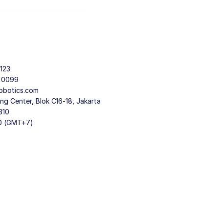
123
9 0099
obotics.com
g Center, Blok C16-18, Jakarta
310
30 (GMT+7)