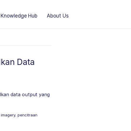
Knowledge Hub
About Us
lkan Data
lkan data output yang
l imagery
,
pencitraan