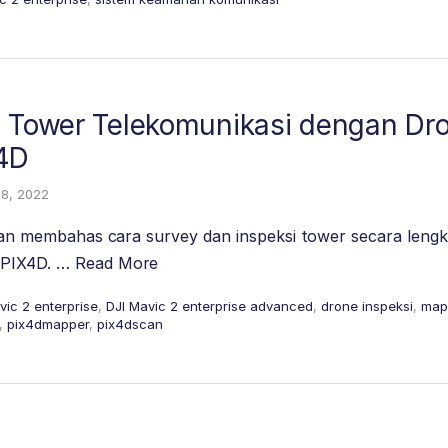
i Tower Telekomunikasi dengan Dr
4D
18, 2022
 akan membahas cara survey dan inspeksi tower secara len
 PIX4D. …
Read More
vic 2 enterprise
,
DJI Mavic 2 enterprise advanced
,
drone inspeksi
,
map
,
pix4dmapper
,
pix4dscan