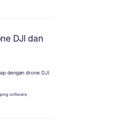
one DJI dan
gkap dengan drone DJI
ping software
,