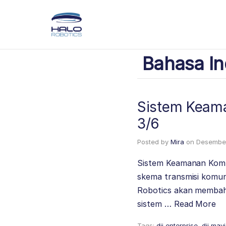
Bahasa In
Sistem Keama
3/6
Posted by
Mira
on
Desember
Sistem Keamanan Komun
skema transmisi komuni
Robotics akan membaha
sistem …
Read More
Tags:
dji enterprise
,
dji mav