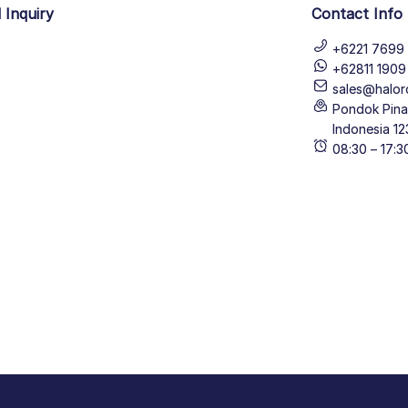
 Inquiry
Contact Info
+6221 7699 
+62811 190
sales@halor
Pondok Pinan
Indonesia 12
08:30 – 17: