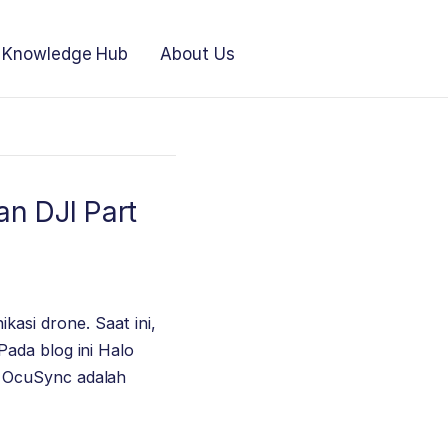
Knowledge Hub
About Us
n DJI Part
si drone. Saat ini,
ada blog ini Halo
I OcuSync adalah