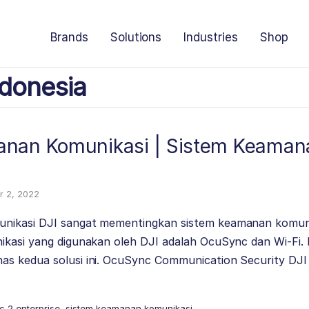
Brands
Solutions
Industries
Shop
donesia
nan Komunikasi | Sistem Keamana
 2, 2022
ikasi DJI sangat mementingkan sistem keamanan komunika
kasi yang digunakan oleh DJI adalah OcuSync dan Wi-Fi. P
s kedua solusi ini. OcuSync Communication Security DJ
ic 2 enterprise
,
sistem keamanan komunikasi