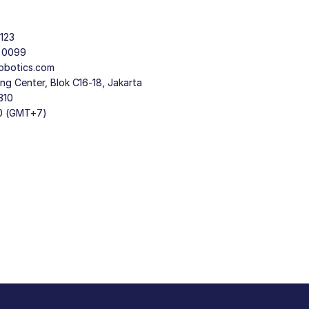
123
9 0099
obotics.com
g Center, Blok C16-18, Jakarta
310
30 (GMT+7)